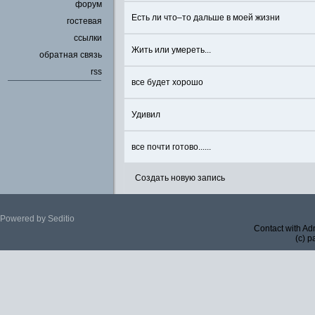
форум
Есть ли что–то дальше в моей жизни
гостевая
ссылки
Жить или умереть...
обратная связь
rss
все будет хорошо
Удивил
все почти готово......
Создать новую запись
Powered by Seditio
Contact with Ad
(c) p