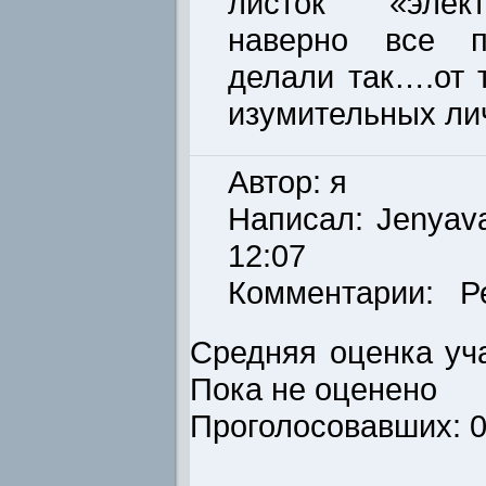
листок «элект
наверно все п
делали так….от 
изумительных лич
Автор: я
Написал:
Jenyav
12:07
Комментарии: Р
Средняя оценка уча
Пока не оценено
Проголосовавших: 