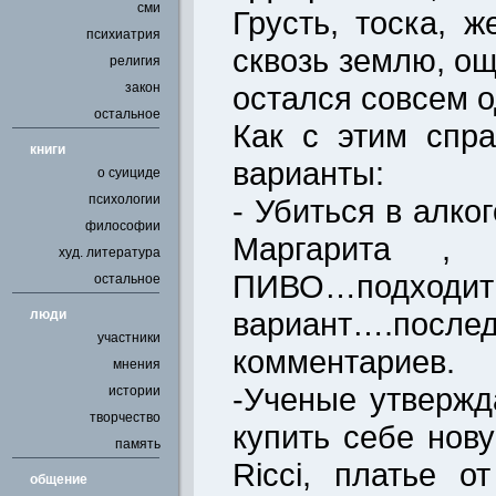
сми
Грусть, тоска, 
психиатрия
сквозь землю, ощ
религия
закон
остался совсем о
остальное
Как с этим спр
книги
варианты:
о суициде
психологии
- Убиться в алкого
философии
Маргарита , 
худ. литература
ПИВО…под
остальное
вариант….послед
люди
участники
комментариев.
мнения
-Ученые утвержд
истории
творчество
купить себе нов
память
Ricci, платье 
общение