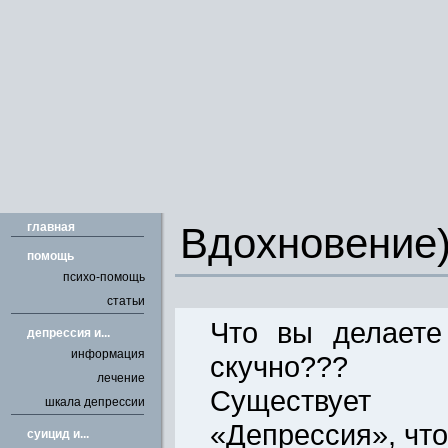
главная
Вдохновение
помощь
психо-помощь
статьи
Что вы делаете
депрессия и...
информация
скучно???
лечение
Существует
шкала депрессии
«Депрессия», что
cуицид и...