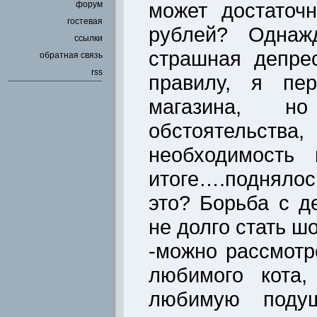
может достаточ
форум
гостевая
рублей? Одна
ссылки
страшная депре
обратная связь
rss
правилу, я пер
магазина, н
обстоятельс
необходимость 
итоге….подняло
это? Борьба с д
не долго стать ш
-можно рассмотр
любимого кота,
любимую поду