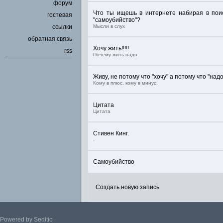
форум
Что ты ищешь в интернете набирая в поис
гостевая
"самоубийство"?
ссылки
Мысли в слух
обратная связь
Хочу жить!!!!!
rss
Почему жить надо
Живу, не потому что "хочу" а потому что "надо
Кому в плюс, кому в минус.
Цитата
Цитата
Стивен Кинг.
-
Самоубийство
Создать новую запись
Powered by Seditio