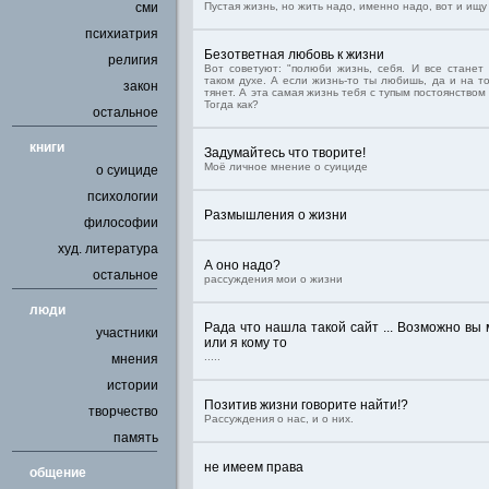
сми
Пустая жизнь, но жить надо, именно надо, вот и ищу
психиатрия
Безответная любовь к жизни
религия
Вот советуют: "полюби жизнь, себя. И все станет 
таком духе. А если жизнь-то ты любишь, да и на т
закон
тянет. А эта самая жизнь тебя с тупым постоянством
Тогда как?
остальное
книги
Задумайтесь что творите!
Моё личное мнение о суициде
о суициде
психологии
Размышления о жизни
философии
худ. литература
А оно надо?
остальное
рассуждения мои о жизни
люди
Рада что нашла такой сайт ... Возможно вы
участники
или я кому то
.....
мнения
истории
Позитив жизни говорите найти!?
творчество
Рассуждения о нас, и о них.
память
не имеем права
общение