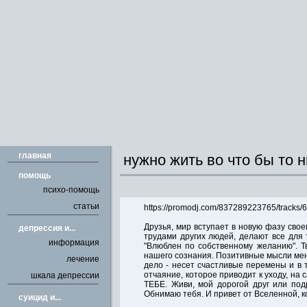
главная
нужно жить во что бы то н
помощь
психо-помощь
статьи
https://promodj.com/837289223765/tracks/
Друзья, мир вступает в новую фазу своег
депрессия и...
трудами других людей, делают все для
информация
"Влюблен по собственному желанию". Т
нашего сознания. Позитивные мысли мен
лечение
дело - несет счастливые перемены и в 
отчаяние, которое приводит к уходу, на
шкала депрессии
ТЕБЕ. Живи, мой дорогой друг или подр
Обнимаю тебя. И привет от Вселенной, к
cуицид и...