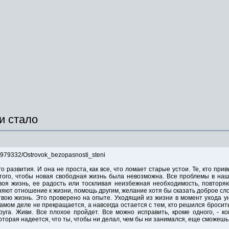
и стало
6979332/Ostrovok_bezopasnosti_steni
о развития. И она не проста, как все, что ломает старые устои. Те, кто при
 того, чтобы новая свободная жизнь была невозможна. Все проблемы в на
воя жизнь, ее радость или тоскливая неизбежная необходимость, повторя
яют отношение к жизни, помощь другим, желание хотя бы сказать доброе сло
твою жизнь. Это проверено на опыте. Уходящий из жизни в момент ухода ун
 самом деле не прекращается, а навсегда остается с тем, кто решился броси
уга. Живи. Все плохое пройдет. Все можно исправить, кроме одного, - к
оторая надеется, что ты, чтобы ни делал, чем бы ни занимался, еще сможешь