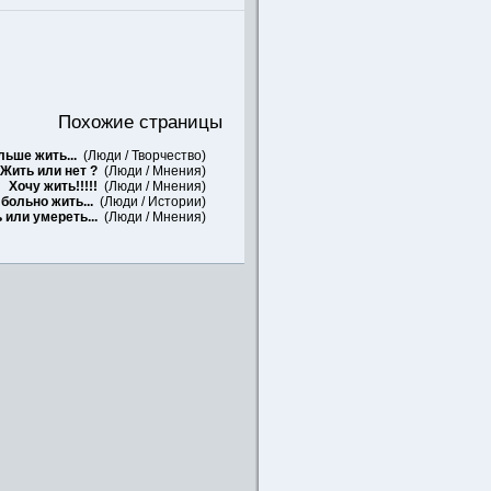
Похожие страницы
ьше жить...
(
Люди
/
Творчество
)
Жить или нет ?
(
Люди
/
Мнения
)
Хочу жить!!!!!
(
Люди
/
Мнения
)
больно жить...
(
Люди
/
Истории
)
 или умереть...
(
Люди
/
Мнения
)