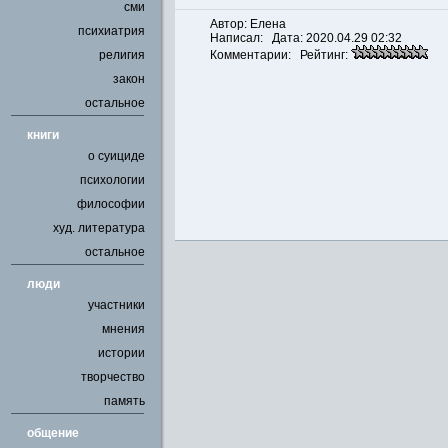
сми
Автор: Елена
психиатрия
Написал: Дата: 2020.04.29 02:32
религия
Комментарии: Рейтинг:
закон
остальное
книги
о суициде
психологии
философии
худ. литература
остальное
люди
участники
мнения
истории
творчество
память
общение