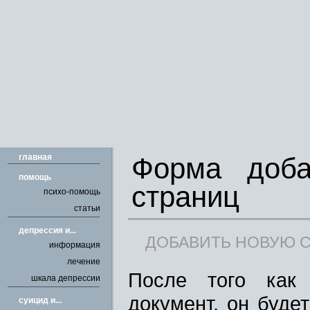
главная
Форма доба
помощь
страниц
психо-помощь
статьи
депрессия и...
ДОБАВИТЬ НОВУЮ 
информация
лечение
После того как 
шкала депрессии
документ, он буде
cуицид и...