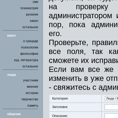
сми
на проверку
психиатрия
администратором 
религия
закон
пор, пока админи
остальное
его.
книги
Проверьте, прави
о суициде
психологии
все поля, так к
философии
сможете их исправ
худ. литература
остальное
Если вам все же 
люди
изменить в уже от
участники
- свяжитесь с адми
мнения
истории
Категория:
творчество
память
Заголовок:
общение
Описание: