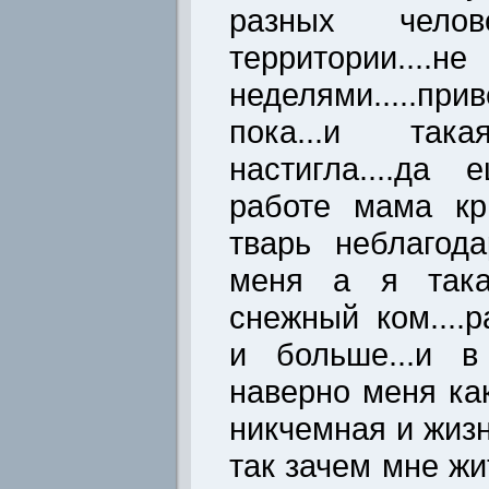
разных чело
территории....
неделями.....п
пока...и та
настигла....да
работе мама кр
тварь неблагод
меня а я такая
снежный ком....
и больше...и в
наверно меня ка
никчемная и жиз
так зачем мне жи