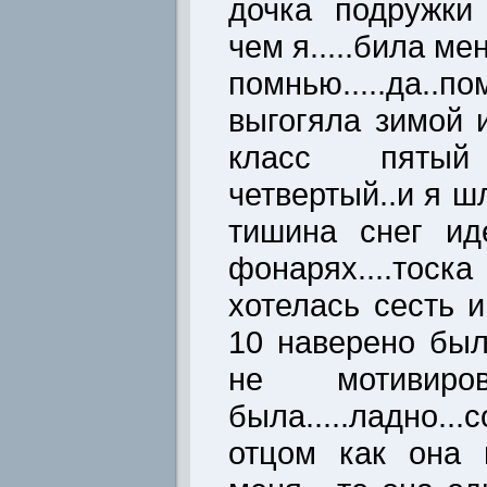
дочка подружки
чем я.....била мен
помнью.....да..
выгогяла зимой 
класс пяты
четвертый..и я ш
тишина снег ид
фонарях....тос
хотелась сесть и
10 наверено было
не мотивиров
была.....ладно.
отцом как она 