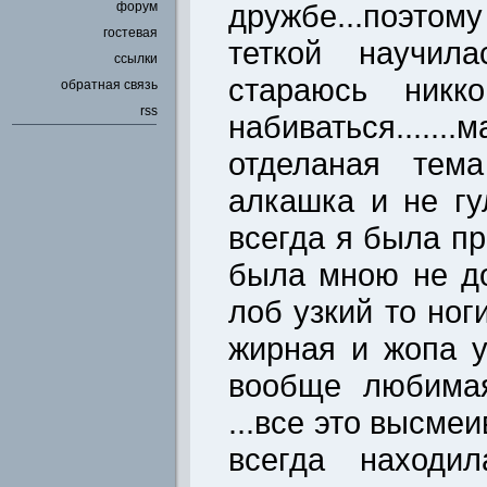
дружбе...поэто
форум
гостевая
теткой научил
ссылки
стараюсь никк
обратная связь
rss
набиваться.....
отделаная тем
алкашка и не гу
всегда я была пр
была мною не до
лоб узкий то ног
жирная и жопа 
вообще любимая
...все это высме
всегда находил