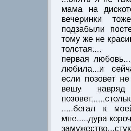
мама на дискот
вечеринки тоже
подзабыли пост
тому же не краси
толстая....
первая любовь...
любила...и сей
если позовет не
вешу навря
позовет......ст
.....бегал к м
мне.....дура короч
замужество...с