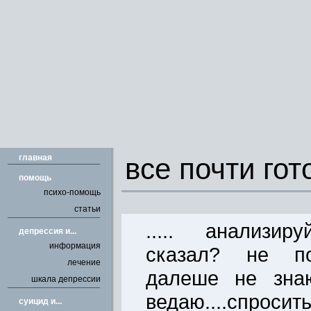
главная
все почти гото
помощь
психо-помощь
статьи
..... анализиру
депрессия и...
информация
сказал? не пом
лечение
далеше не знаю.
шкала депрессии
ведаю....спросить 
cуицид и...