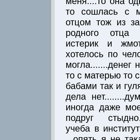
меня....то она о
то сошлась с 
отцом тож из за
родного отца н
истерик и жмот
хотелось по чел
могла.......денег
то с матерью то с
бабами так и гул
дела нет........
иногда даже мое
подруг стыдно.
учеба в институт
...опять я не та