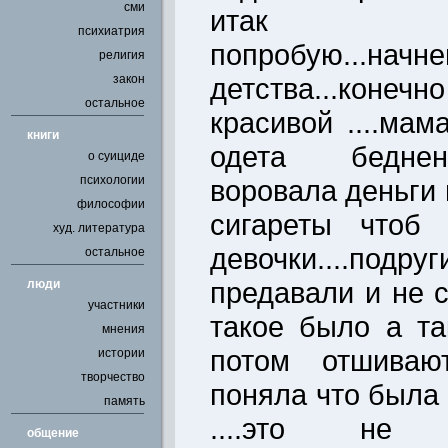
сми
итак проа
психиатрия
попробую
религия
закон
детства...коне
остальное
красивой ....ма
книги
одета беднен
о суициде
психологии
воровала деньги
философии
сигареты чтоб
худ. литература
девочки....по
остальное
предавали и не 
люди
участники
такое было а так
мнения
потом отшивают
истории
творчество
поняла что была
память
....это не 
общение