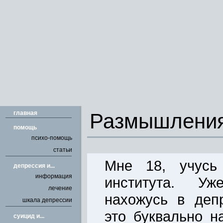
главная
Размышления
помощь
психо-помощь
статьи
Мне 18, учусь
депрессия и...
информация
института. У
лечение
нахожусь в деп
шкала депрессии
это буквально н
cуицид и...