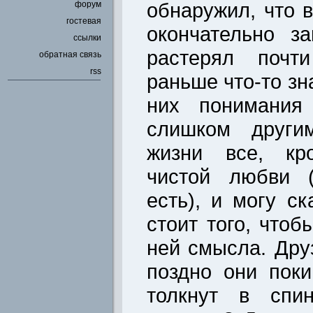
обнаружил, что 
форум
гостевая
окончательно з
ссылки
растерял почт
обратная связь
rss
раньше что-то зн
них понимания
слишком други
жизни все, кр
чистой любви 
есть), и могу ск
стоит того, чтоб
ней смысла. Дру
поздно они пок
толкнут в спин