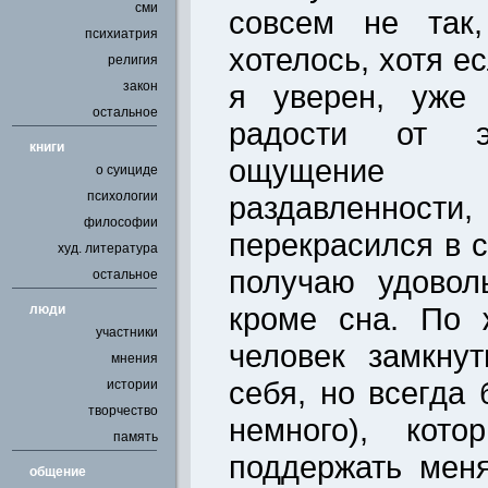
сми
совсем не так
психиатрия
хотелось, хотя е
религия
закон
я уверен, уже
остальное
радости от эт
книги
ощущение б
о суициде
психологии
раздавленно
философии
перекрасился в с
худ. литература
получаю удовол
остальное
кроме сна. По 
люди
участники
человек замкну
мнения
себя, но всегда
истории
творчество
немного), кото
память
поддержать мен
общение