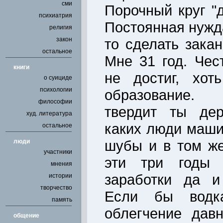
сми
Порочный круг "д
психиатрия
Постоянная нужда
религия
закон
то сделать зака
остальное
Мне 31 год. Чес
книги
не достиг, хо
о суициде
психологии
образование.
философии
твердит ты дер
худ. литература
каких люди маши
остальное
шубы и в том же
люди
участники
эти три годы 
мнения
заработки да и
истории
творчество
Если бы водк
память
облегчение дав
общение