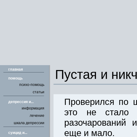
главная
Пустая и ник
помощь
психо-помощь
статьи
Проверился по 
депрессия и...
информация
это не стало 
лечение
разочарований 
шкала депрессии
еще и мало.
cуицид и...