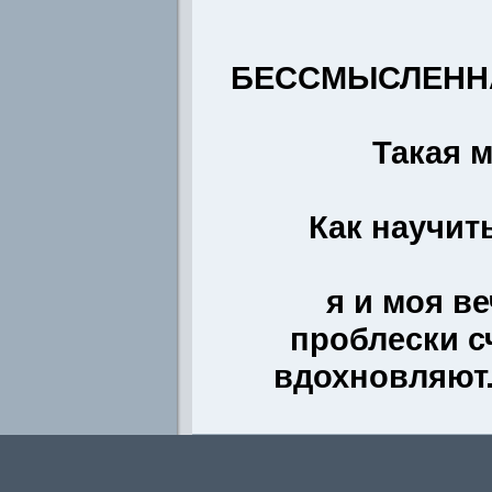
БЕССМЫСЛЕННА..
Такая м
Как научит
я и моя в
проблески с
вдохновляют..