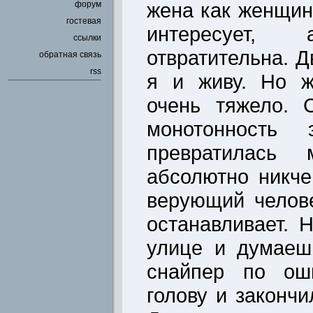
жена как женщин
форум
гостевая
интересует
ссылки
отвратительна. Д
обратная связь
rss
я и живу. Но ж
очень тяжело. 
монотонность
превратилась
абсолютно никч
верующий челов
останавливает. 
улице и думаеш
снайпер по ош
голову и законч