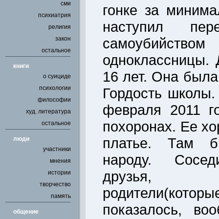
сми
гонке за миним
психиатрия
наступил пер
религия
закон
самоубийс
остальное
одноклассницы. 
книги
16 лет. Она была
о суициде
психологии
Гордость школы.
философии
февраля 2011 г
худ. литература
похоронах. Ее х
остальное
платье. Там б
люди
участники
народу. Соседи
мнения
друзья, р
истории
творчество
родители(ко
память
показалось, во
общение