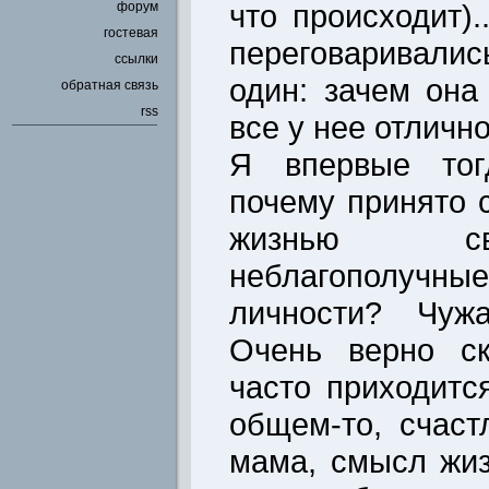
что происходит).
форум
гостевая
переговаривали
ссылки
один: зачем она
обратная связь
rss
все у нее отличн
Я впервые тог
почему принято с
жизнью св
неблагополучн
личности? Чуж
Очень верно ск
часто приходитс
общем-то, счаст
мама, смысл жиз