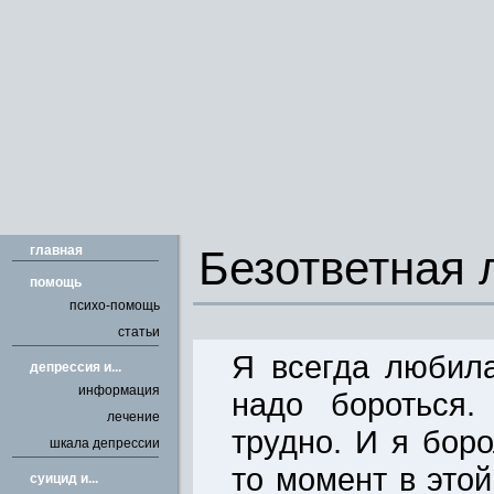
главная
Безответная 
помощь
психо-помощь
статьи
Я всегда любила
депрессия и...
информация
надо бороться
лечение
трудно. И я боро
шкала депрессии
то момент в это
cуицид и...