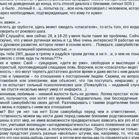
ьно не доведенная до конца, есть способ диалога с близкими, сигнал SOS ):
о было ...полный п…ц...попытка су.....всю ночь проговорил с человеком, кото
зарез необходимые, подтверждающие, что кому-то нужен:
ь».
, важен...»
плоть до грубости, здесь может ожидать «спасателя», то есть того, кто ког
оворить от рокового шага.
лушайте, мне сейчас 28, в 18-20 у меня были такие же проблемы. Сейчас
 скучно, что у меня рутинная жизнь и т.д. Мне очень интересно! Я работаю н
то духовное развитие, которое лежит в основе всего… Поверьте, самоубийство
тличаются излишней оригинальностью...»
перь тебе 28!!!, дыши в тряпку и радуйся троим детям, и не п…и, о чем не п
овезло с этим, куда ты лезешь???»
их и чужих. Свой – суицидник, «дитя во ржи», свободная и мыслящая л
пористый, проповедующий слащавую ложь. Впрочем, если «спасатель» ведет с
сть – его могут терпеть достаточно долгое время и даже вести с ним диалог
ство и гуманизм – по отношению к посторонним людям. Скажем, на вопрос
томобиля или электрички, вам объяснят, что так поступать некрасиво: 
же он испытает сильный психологических шок. (Пожалуйста – недавний случ
 же спустя несколько минут умер от инфаркта…)
енникам, любимым – никакой жалости быть не должно. Логика простая: если 
жил, получается, они хотят его мучений. Следовательно, они бессердечные
чиной самоубийства своих детей. Разговаривать с такими родителями бес
ю жизнь и порвать с ними все отношения.
ми? Вот уж нет так нет! Если самоубийца перед чем и ответственен, 
етственность можем мы нести даже перед самыми близкими родственниками (
ны в этот мир, не имев возможности предварительно взвесить все pro et co
сти», учитывая вопиющую «антидемократичность» нашего появления на свет 
торые «хотели как лучше, а получилось как всегда». Просто нужно не только 
рому предстоит узнать разные «весёлые» штучки, как, например, то, что е
это что оно когда-нибудь сдохнет, и потом всю жизнь как-то справляться с э