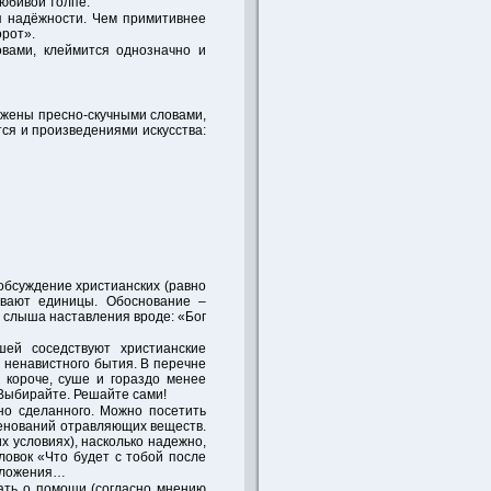
юбивой толпе.
п надёжности. Чем примитивнее
орот».
овами, клеймится однозначно и
ожены пресно-скучными словами,
тся и произведениями искусства:
обсуждение христианских (равно
ывают единицы. Обоснование –
 слыша наставления вроде: «Бог
шей соседствуют христианские
 ненавистного бытия. В перечне
 короче, суше и гораздо менее
 Выбирайте. Решайте сами!
но сделанного. Можно посетить
менований отравляющих веществ.
х условиях), насколько надежно,
ловок «Что будет с тобой после
азложения…
ать о помощи (согласно мнению