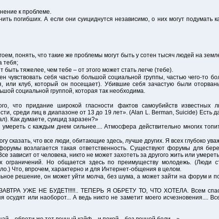
нение к проблеме.
ить погибших. А если они суициднутся независимо, о них могут подумать к
згоем, понять, что такие же проблемы могут быть у сотен тысяч людей на земл
а тебя;
 быть тяжелее, чем тебе – от этого может стать легче (тебе).
жен чувствовать себя частью большой социальной группы, частью чего-то бо
ся, или клуб, который он посещает). Убившие себя зачастую были оторва
льшой социальной группой, которая так необходима.
ого, что придание широкой гласности фактов самоубийств известных л
ти, среди лиц в диапазоне от 13 до 19 лет». (Alan L. Berman, Suicide) Есть
ал). Как думаете, суицид заразен?»
е умереть с каждым днем сильнее.... Атмосфера действительно многих топит.
 сказать, что все люди, обитающие здесь, лучше других. Я всех глубоко уважаю и 
форумы возлагается такая ответственность. Существуют форумы для бер
е зависит от человека, никто не может захотеть за другого жить или умереть
х ограничений. Но общается здесь по преимуществу молодежь. (Люди с
ло.) Что, впрочем, характерно и для Интернет-общения в целом.
ьное решение, он может уйти молча, без шума, а может зайти на форум и по
А УЖЕ НЕ БУДЕТ!!!!!.. ТЕПЕРЬ Я ОБРЕТУ ТО, ЧТО ХОТЕЛА. Всем спасибо
 осудят или наоборот... А ведь никто не заметит моего исчезновения.... Все 