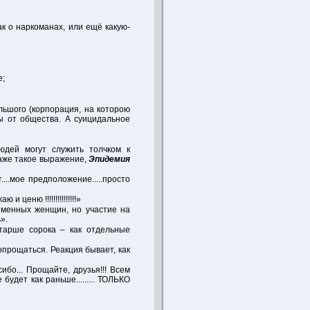
ак о наркоманах, или ещё какую-
е;
льшого (корпорация, на которою
ны от общества. А суицидальное
юдей могут служить толчком к
 даже такое выражение,
Эпидемия
...мое предположение.....просто
ценю !!!!!!!!!!!!!!!»
еменных женщин, но участие на
».
тарше сорока – как отдельные
прощаться. Реакция бывает, как
... Прощайте, друзья!!! Всем
будет как раньше......... ТОЛЬКО