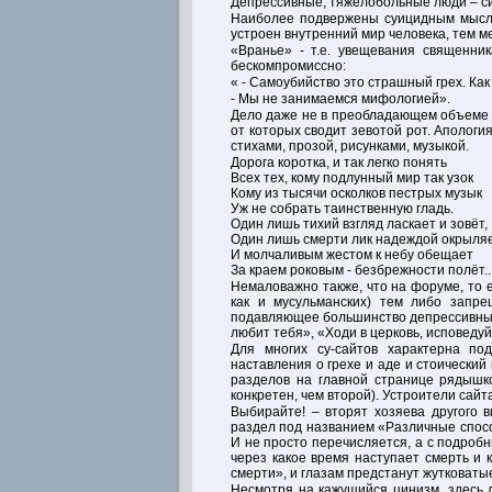
Депрессивные, тяжелобольные люди – си
Наиболее подвержены суицидным мысля
устроен внутренний мир человека, тем м
«Вранье» - т.е. увещевания священни
бескомпромиссно:
« - Самоубийство это страшный грех. Как
- Мы не занимаемся мифологией».
Дело даже не в преобладающем объеме 
от которых сводит зевотой рот. Апологи
стихами, прозой, рисунками, музыкой.
Дорога коротка, и так легко понять
Всех тех, кому подлунный мир так узок
Кому из тысячи осколков пестрых музык
Уж не собрать таинственную гладь.
Один лишь тихий взгляд ласкает и зовёт,
Один лишь смерти лик надеждой окрыляе
И молчаливым жестом к небу обещает
За краем роковым - безбрежности полёт..
Немаловажно также, что на форуме, то 
как и мусульманских) тем либо запр
подавляющее большинство депрессивных
любит тебя», «Ходи в церковь, исповеду
Для многих су-сайтов характерна по
наставления о грехе и аде и стоически
разделов на главной странице рядышк
конкретен, чем второй). Устроители сай
Выбирайте! – вторят хозяева другого 
раздел под названием «Различные спосо
И не просто перечисляется, а с подробн
через какое время наступает смерть и
смерти», и глазам предстанут жутковат
Несмотря на кажущийся цинизм, здесь 