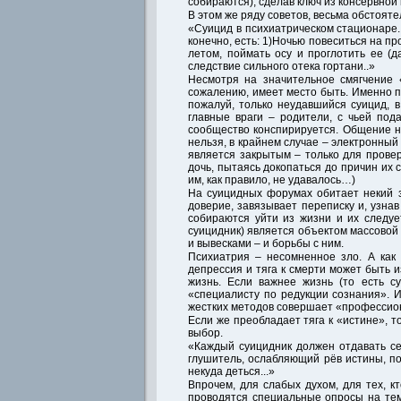
собираются), сделав ключ из консервно
В этом же ряду советов, весьма обстоят
«Суицид в психиатрическом стационаре. 
конечно, есть: 1)Ночью повеситься на п
летом, поймать осу и проглотить ее (д
следствие сильного отека гортани..»
Несмотря на значительное смягчение 
сожалению, имеет место быть. Именно п
пожалуй, только неудавшийся суицид, в
главные враги – родители, с чьей под
сообщество конспирируется. Общение н
нельзя, в крайнем случае – электронный
является закрытым – только для провер
дочь, пытаясь докопаться до причин их
им, как правило, не удавалось…)
На суицидных форумах обитает некий 
доверие, завязывает переписку и, узна
собираются уйти из жизни и их следуе
суицидник) является объектом массовой
и вывесками – и борьбы с ним.
Психиатрия – несомненное зло. А как 
депрессия и тяга к смерти может быть и
жизнь. Если важнее жизнь (то есть с
«специалисту по редукции сознания». И
жестких методов совершает «профессио
Если же преобладает тяга к «истине», т
выбор.
«Каждый суицидник должен отдавать себ
глушитель, ослабляющий рёв истины, по
некуда деться...»
Впрочем, для слабых духом, для тех, к
проводятся специальные опросы на те