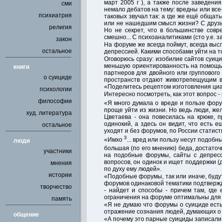
март 2005 г ), а также после заведени
сми
немало дебатов на тему: вредны или все
психиатрия
таковых звучал так: а где же ещё обща
или не нашедшим смысл жизни? С друзь
религия
Но не секрет, что в большинстве сов
смешно... С психоаналитиками (сто у.е. за
закон
На форуме же всегда поймут, всегда выс
остальное
депрессией. Какими способами уйти на т
Оговорюсь сразу: изобилие сайтов суиц
меньшую ориентированность на помощь. 
книги
партнеров для двойного или групповог
о суициде
пространств отдают животрепещущим в
«Поделитесь рецептом изготовления ци
психологии
Интересно посмотреть, как этот вопрос
философии
«Я много думала о вреде и пользе фору
проще уйти из жизни. Но ведь люди, же
худ. литература
Цветаева - она повесилась на крюке, п
одинокий, а здесь он видит, что есть 
остальное
уходят и без форумов, по России статис
3
«Имхо
... вред или пользу несут подобн
люди
большая (по его мнению) беда, достаточ
участники
на подобные форумы, сайты с депресси
вопросов, он одинок и ищет поддержки (д
мнения
по духу ему людей».
истории
«Подобные форумы, так или иначе, будут
форумов одинаковой тематики подтвержд
творчество
- найдет и способы - причем там, где
ограничения на форуме оптимальны для у
память
«Я не думаю что форумы о суициде есть 
отражение сознания людей, думающих о 
общение
«А почему это парные суициды записали 