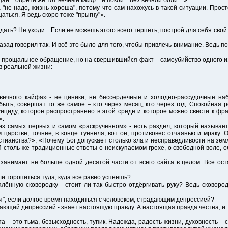
щай... обрети же тот вечный кайф... и покой... без вечной боли....»
а "не надо, жизнь хороша", потому что сам нахожусь в такой ситуации. Прос
ться. Я ведь скоро тоже "прыгну"».
ждать? Не уходи... Если не можешь этого всего терпеть, построй для себя св
назад говорил так. И всё это было для того, чтобы привлечь внимание. Ведь п
а прощальное обращение, но на свершившийся факт – самоубийство одного и
в реальной жизни:
«вечного кайфа» - не циники, не бессердечные и холодно-рассудочные на
ть, совершат то же самое – кто через месяц, кто через год. Спокойная 
ициду, которое распространено в этой среде и которое можно свести к фра
».
з самых первых и самом «раскрученном» - есть раздел, который называет
м царстве, точнее, в конце туннеля, вот он, противовес отчаянью и мраку
стианства?», «Почему Бог допускает столько зла и несправедливости на зе
столь же традиционные ответы о неискупаемом грехе, о свободной воле, об
занимает не больше одной десятой части от всего сайта в целом. Все ос
 ли торопиться туда, куда все равно успеешь?
алённую сковородку - стоит ли так быстро отдёргивать руку? Ведь сковоро
я", если долгое время находиться с человеком, страдающим депрессией?
адающий депрессией - знает настоящую правду. А настоящая правда честна, и 
а – это тьма, безысходность, тупик. Надежда, радость жизни, духовность – 