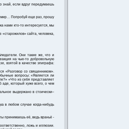
то знай, если вдруг передумаешь
ой мир… Попробуй еще раз, прошу
ока нами кто-то интересуется, мы
з «старожилов» сайта, человека,
блюдатели. Они такие же, что и
реакция на чью-то добровольную
зе, взятой в качестве эпиграфа:
ся «Разговор со священником».
. Обычные вопросы: «Является ли
мле?» «Что из себя представляет
 аде, который хуже всего, о чем
тальное выдержано в стоически–
дка в любом случае когда-нибудь
ты принимаешь её, ведь враньё -
соответственно, ложь и иллюзии.