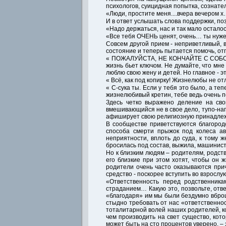
психологов, суицидная попытка, сознател
«Люди, простите меня....вчера вечером х…
И в ответ услышать слова поддержки, по
«Надо держаться, нас и так мало осталос
«Все тебя ОЧЕНЬ ценят, очень… ты нужен
Совсем другой прием - неприветливый, в
состояние и теперь пытается помочь, отг
« ПОЖАЛУЙСТА, НЕ КОНЧАЙТЕ С СОБОЙ! С
жизнь бьет ключом. Не думайте, что мне
люблю свою жену и детей. Но главное - э
« Всё, как под копирку! Жизнелюбы не о
« С-сука ты. Если у тебя это было, а те
жизнелюбивый кретин, тебе ведь очень п
Здесь четко выражено деление на сво
вмешивающийся не в свое дело, тупо-на
афиширует свою религиозную принадлежно
В сообществе приветствуются благород
способа смерти прыжок под колеса ав
неприятности, вплоть до суда, к тому 
бросилась под состав, выжила, машинист
Но к близким людям – родителям, родств
его близкие при этом хотят, чтобы он 
родители очень часто оказываются при
средство - поскорее вступить во взрослу
«Ответственность перед родственника
страданием… Какую это, позвольте, отв
«благодаря» им мы были бездумно вброше
стыдно требовать от нас «ответственно
тоталитарной волей наших родителей, ко
чем производить на свет существо, кото
может быть на сто процентов уверено, – 