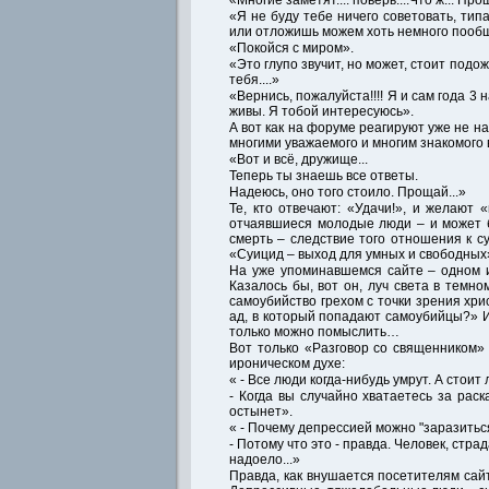
«Многие заметят.... поверь....Что ж... Про
«Я не буду тебе ничего советовать, тип
или отложишь можем хоть немного пообща
«Покойся с миром».
«Это глупо звучит, но может, стоит подо
тебя....»
«Вернись, пожалуйста!!!! Я и сам года 3 
живы. Я тобой интересуюсь».
А вот как на форуме реагируют уже не н
многими уважаемого и многим знакомого 
«Вот и всё, дружище...
Теперь ты знаешь все ответы.
Надеюсь, оно того стоило. Прощай...»
Те, кто отвечают: «Удачи!», и желают 
отчаявшиеся молодые люди – и может бы
смерть – следствие того отношения к су
«Суицид – выход для умных и свободных
На уже упоминавшемся сайте – одном и
Казалось бы, вот он, луч света в темно
самоубийство грехом с точки зрения хри
ад, в который попадают самоубийцы?» И 
только можно помыслить…
Вот только «Разговор со священником» 
ироническом духе:
« - Все люди когда-нибудь умрут. А стоит
- Когда вы случайно хватаетесь за раск
остынет».
« - Почему депрессией можно "заразитьс
- Потому что это - правда. Человек, стр
надоело...»
Правда, как внушается посетителям сайт