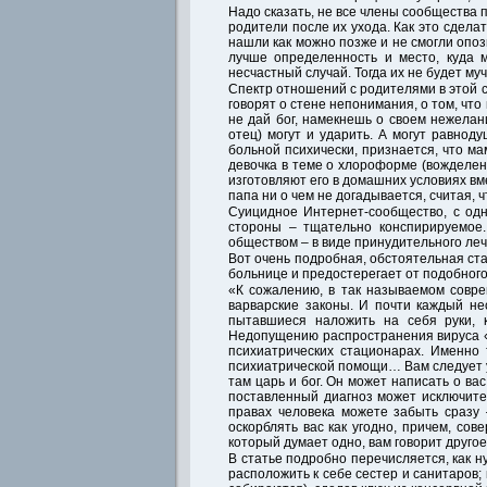
Надо сказать, не все члены сообщества 
родители после их ухода. Как это сделат
нашли как можно позже и не смогли опоз
лучше определенность и место, куда 
несчастный случай. Тогда их не будет му
Спектр отношений с родителями в этой с
говорят о стене непонимания, о том, что 
не дай бог, намекнешь о своем нежелан
отец) могут и ударить. А могут равно
больной психически, признается, что ма
девочка в теме о хлороформе (вожделенн
изготовляют его в домашних условиях вме
папа ни о чем не догадывается, считая, 
Суицидное Интернет-сообщество, с одно
стороны – тщательно конспирируемое
обществом – в виде принудительного леч
Вот очень подробная, обстоятельная ста
больнице и предостерегает от подобного
«К сожалению, в так называемом совре
варварские законы. И почти каждый не
пытавшиеся наложить на себя руки, 
Недопущению распространения вируса «
психиатрических стационарах. Именно
психиатрической помощи… Вам следует уя
там царь и бог. Он может написать о вас 
поставленный диагноз может исключител
правах человека можете забыть сразу 
оскорблять вас как угодно, причем, со
который думает одно, вам говорит друго
В статье подробно перечисляется, как н
расположить к себе сестер и санитаров;