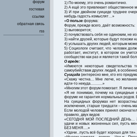
форум
1) По-моему, это очень романтично.
2) А ещё это привлекает общественное м
гостевая
3) И при двойном суициде труднее очерн
нибудь гадость измыслят…»
ссылки
«
О пользе
форума:
обратная связь
Форум, прежде всего, даёт возможность:
1) выговорится;
rss
2) почувствовать себя не одиноким, не и
3) найти друзей, которые будут похожи н
4) услышать других людей, которым может
5) Социологи считают, что человек дол
работает, институт, в котором он учит
сообщество как раз и является такой бо
О вреде:
«Имеются некоторые свидетельства т
самоубийствам других людей, в особеннос
Суицида
(интересно мне, кто его придум
«Скажу честна.... Мне легче, но желани
идти-то некуда.............»
«Многим этот форум помогает. Я лично могу
«Я не понимаю, почему на суицидные 
форуме не гарантия нормальных родов. Вс
На суицидных форумах нет возрастны
исключения, старше тридцати – очень ма
Если молодой человек принял окончател
правило, двух видов:
«СЕГОДНЯ МОЙ ПОСЛЕДНИЙ ДЕНЬ… ЗАВТР
удачи и новых жизненных сил, пусть меня
БЕЗ МЕНЯ.....»
«Удачи...пусть всё будет хорошо для тя».