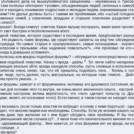
я уголовного дела на вышеупомянутого священника – иеромонаха о. Григо
-таки полезны «Интернет-тусовки», объединяющие людей, склонных к самоуб
ться и находить понимание подросткам и молодым людям, переживающим ст
ями? Но друзья должны быть с такими же проблемами, ибо «сытый голодно
ременных семей, к сожалению, младшее и старшее поколение разделяет 
 сеанс)?..
лушают. Всегда помогут советом. Какую музыку послушать, какие книги прочес
от свет быстрее и безболезненнее всего.
идной тематики, которое существует в последнее время, предполагает разн
Не редкость такие форумы, где существуют запреты на ряд тем: обсуждени
о суицида. Но самые старые и «раскрученные», самые посещаемые - значи
опросам и призывам: «Как надежнее повеситься?», «Не пробовал ли кто
анида в домашних условиях!»…
 - полезны или вредны подобные форумы? – обсуждается непосредственно са
2
мов подобной тематики. Начну с вреда - даблы
. Тут легче найти напарник
лающие реально уйти, всегда находили способы, пусть сложные в исполнени
рибитом очень низко, так, что ей пришлось подгибать ноги… Теперь о пол
еще люди, пусть далеко, пусть виртуальные, но которым тоже тяжело… Дейс
тика просто ужасна…»
ые форумы, зависит и от форумчанина, человека: его душевного состояния, воз
ная для поломки чего-то внутри, не очень много жизненного опыта... настрой
вным настроем, велика вероятность, что «чел» сделает попытку су. Друг
аже, может, не осознавая этого). Естественно, в таком случае он находит по
 возникать (если только властям не взбредет в голову с ними бороться) - о
ает, что многим людям они необходимы. Способы. Если уж человек нашел, на
 ему даже при желании не с кем будет обсудить свои проблемы. Я бы пос
меньшения числа случаев су?... У меня пока что окончательного мнения по э
сдерживающий фактор... Мне кажется, от этих форумов нет ни вреда, ни по
суициде...»
как вред?