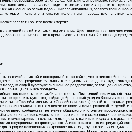
ноним прозревших, обретших последнюю истину, в противовес тупой жизнел
м талантливые, творческие люди – а как же иначе? « Простота - принци
енее он склонен ко всяким подобным переживаниям. И, соответственно, наоб
ка, которые – хоть это и кажется нелогичным – соседствуют с этими сл
 насчёт расплаты за него после смерти?
выложенной на сайте «тьмы» над «светом». Христианские наставления изл
я добровольной смерти – не в пример ярче и талантливей. Она подтверждае
т,
.
есть на самой активной и посещаемой точке сайта, месте живого общения – 
ещается, либо разрешается лишь в специальных разделах, куда загляд
 молодых людей чувствуют сильнейшее раздражение, вплоть до бешенства,
йся и причащайся, и все пройдет!»…
добная полярность, или амбивалентность. Под одной виртуальной кры
й призыв проявить мужество, выбрав добровольный уход из бессмысленного и
ом стоят «Способы жизни» и «Способы смерти» (первый в несколько раз
та словно бы заявляют: мы вам ничего не навязываем. Сравнивайте. Думайте.
виртуального сообщества, не менее обширного и столь же профессиональ
бы сведения счетов с жизнью», где перечисляется около шестидесяти наи
ыми комментариями: насколько легко достать (купить или сделать в домашни
 какими ощущениями сопровождается. А можно нажать на интригующий заго
ые фотографии повешенных и окровавленных тел, трупы в разных стадиях р
лояльно относятся к демонстративным суицидам. Можно истерически воззв