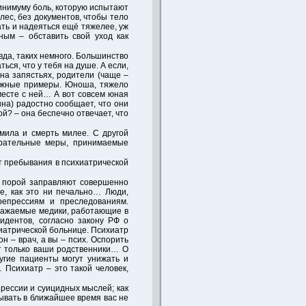
минимуму боль, которую испытают
лес, без документов, чтобы тело
ать и надеяться ещё тяжелее, уж
ным – обставить свой уход как
вда, таких немного. Большинство
ься, что у тебя на душе. А если,
на запястьях, родители (чаще –
ложные примеры. Юноша, тяжело
вместе с ней… А вот совсем юная
нна) радостно сообщает, что они
й? – она беспечно отвечает, что
 мила и смерть милее. С другой
арательные меры, принимаемые
от пребывания в психиатрической
, порой заправляют совершенно
е, как это ни печально… Люди,
репрессиям и преследованиям.
важаемые медики, работающие в
идентов, согласно закону РФ о
хиатрической больнице. Психиатр
он – врач, а вы – псих. Оспорить
ут только ваши родственники… О
угие пациенты могут унижать и
 Психиатр – это такой человек,
прессии и суицидных мыслей; как
сывать в ближайшее время вас не