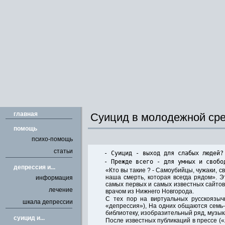
главная
Суицид в молодежной сре
помощь
психо-помощь
статьи
- Суицид - выход для слабых людей?
- Прежде всего - для умных и своб
депрессия и...
«Кто вы такие ? - Самоубийцы, чужаки, 
наша смерть, которая всегда рядом». Э
информация
самых первых и самых известных сайтов
лечение
врачом из Нижнего Новгорода.
С тех пор на виртуальных русскоязыч
шкала депрессии
«депрессия»), На одних общаются семь-
библиотеку, изобразительный ряд, музык
cуицид и...
После известных публикаций в прессе («