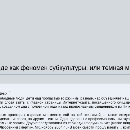
де как феномен субкультуры, или темная 
1
одных
свободные люди, дети над пропастью во ржи - мы разные, нас объединяет наш 
ти слова взяты с главной страницы Интернет-сайта, посвященного суицидн
, созданном два с половиной года назад православным священником из Пит
ных просторах выросло множество сайтов той же самой, а также сходно
десять человек, на других – сотни. Одни сделаны с профессиональным вкус
альные записи. Другие представляют из себя один форум или чат (живое общ
Любовники смерти», МК, ноябрь 2004 г , «В моей смерти прошу винить… ком