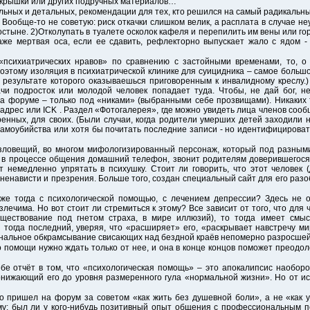
й крышки или других подручных материалов…
ельных и детальных, рекомендации для тех, кто решился на самый радикальны
Вообще-то не советую: риск откачки слишком велик, а расплата в случае н
ростыне. 2)Отколупать в туалете осколок кафеля и перепилить им вены или го
аже мертвая оса, если ее сдавить, рефлекторно выпускает жало с ядом -
«психиатрических нравов» по сравнению с застойными временами, то, о 
оэтому изоляция в психиатрической клинике для суицидника – самое большое
 результате которого оказываешься приговоренным к инвалидному креслу.)
ачи подросток или молодой человек попадает туда. Чтобы, не дай бог, н
а форуме – только под «никами» (выбранными себе прозвищами). Никаких 
 адрес или ICK . Раздел «Фотогалерея», где можно увидеть лица членов сооб
енных, для своих. (Были случаи, когда родители умерших детей заходили 
 самоубийства или хотя бы почитать последние записи - но идентифицироват
зловещий, во многом мифологизированный персонаж, который под разным
в в процессе общения домашний телефон, звонит родителям доверившегося 
т немедленно упрятать в психушку. Стоит ли говорить, что этот человек
 ненависти и презрения. Больше того, создан специальный сайт для его раз
же тогда с психологической помощью, с лечением депрессии? Здесь не о
злечима. Но вот стоит ли стремиться к этому? Все зависит от того, что для
уществование под гнетом страха, в мире иллюзий), то тогда имеет смыс
 тогда последний, уверяя, что «расширяет» его, «раскрывает навстречу м
нальное обкрамсывание свисающих над бездной краёв непомерно разросше
о помощи нужно ждать только от нее, и она в конце концов поможет преодо
е отчёт в том, что «психологическая помощь» – это апокалипсис наоборот
нижающий его до уровня размеренного гула «нормальной жизни». Но от ист
то пришел на форум за советом «как жить без душевной боли», а не «как у
му: был ли у кого-нибудь позитивный опыт общения с профессиональным 