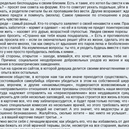
предельно беспощадны к своим близким. Есть и такие, кто хотел бы свести к 
ь? – просят они совета на форуме. Кто-то советует уехать подальше, уйти в 
нать, и родители считали бы их пропавшим без вести. Другие возражают: жд
можно придти и помянуть (могила). Самое гуманное по отношению к род
чить чувство вины…
реде – самый разный. Кто-то открыто заявляет о своей ненависти к ним. Пра
мать заботится – кормит и одевает – но ей и в голову не придет поинтересоват
ии жить – назовет это дурью, возрастной глупостью. Увидев свежие порезы 
душно бросить: «Странно как тебя кошка поцарапала…» Есть и противопо
ма просила его – если он окончательно решит уйти из жизни, сделать это 
ой мечте многих, так как смерть от вдыхания его паров легка и безболезне
сте с папой. На изумленные вопросы: ты что, и уходить будешь вместе с папо
что у нее просто пробудилась любовь к химии…
й стороны, открытое – заходи, вливайся, кто хочет, если жизнь тебе не
. Причина: социальное неодобрение добровольных уходов из жизни и к
ения в психиатрических заведениях.
тья на одном из сайтов, в которой девушка делится своими впечатлениями 
 опыта всех остальных.
менном обществе, в котором нам так или иначе приходится существовать
состоявшийся самоубийца обречен убедиться в этом на собственной шкур
как, впрочем, и другие «инакомыслящие», подвергаются всевозможным 
неправильного» отношения к жизни призваны способствовать наши многоу
 туда надлежит отправлять на «переисправление» всех неудавшихся суиц
снить для себя несколько заповедей, на которых строится вся жизнь в пси
в карточке все, что ему заблагорассудится, и будет прав только потому, что 
ьно специальная комиссия из нескольких врачей, но этого требовать мог
– пациентов там за людей не считают. А это значит, что медсестры и др
вершенно безнаказанно. Жалуйтесь, сколько хотите – вас никто не услышит…
е, а в вашей карточке пишет третье…»
ужно вести себя с лечащим врачом; как убедить его, что вы избавились от де
 как бежать из этой мрачной тюрьмы, (если, несмотря на все старания, выпи