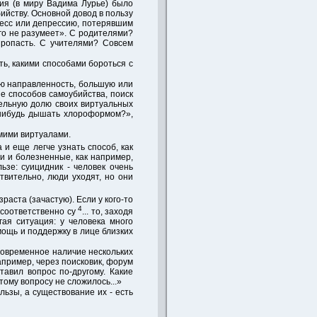
рия (в миру Вадима Лурье) было
ийству. Основной довод в пользу
ресс или депрессию, потерявшим
го не разумеет». С родителями?
пропасть. С учителями? Совсем
ть, какими способами бороться с
ую направленность, большую или
е способов самоубийства, поиск
тельную долю своих виртуальных
-нибудь дышать хлороформом?»,
мими виртуалами.
а и еще легче узнать способ, как
и и болезненные, как например,
ьзе: суицидник - человек очень
твительно, люди уходят, но они
раста (зачастую). Если у кого-то
4
 соответственно су
... то, заходя
ая ситуация: у человека много
мощь и поддержку в лице близких
дновременное наличие нескольких
пример, через поисковик, форум
тавил вопрос по-другому. Какие
тому вопросу не сложилось...»
льзы, а существование их - есть