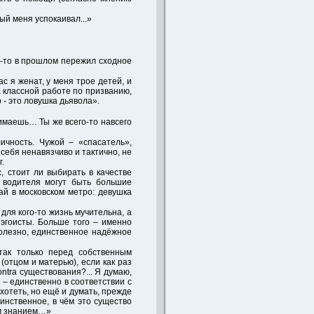
рый меня успокаивал...»
да-то в прошлом пережил сходное
 я женат, у меня трое детей, и
а классной работе по призванию,
 - это ловушка дьявола».
онимаешь… Ты же всего-то навсего
ичность. Чужой – «спасатель»,
ебя ненавязчиво и тактично, не
.
, стоит ли выбирать в качестве
у водителя могут быть большие
ай в московском метро: девушка
для кого-то жизнь мучительна, а
 эгоисты. Больше того – именно
полезно, единственное надёжное
так только перед собственным
отцом и матерью), если как раз
ntra существования?... Я думаю,
– единственно в соответствии с
хотеть, но ещё и думать, прежде
динственное, в чём это существо
тим знанием…»