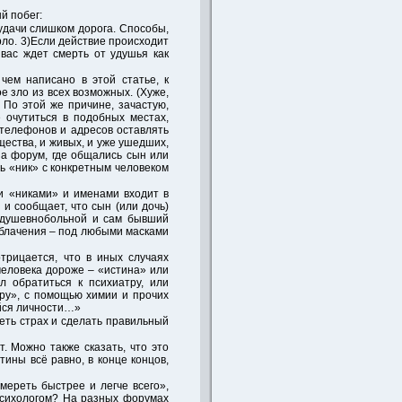
й побег:
еудачи слишком дорога. Способы,
рло. 3)Если действие происходит
 вас ждет смерть от удушья как
чем написано в этой статье, к
 зло из всех возможных. (Хуже,
 По этой же причине, зачастую,
е очутиться в подобных местах,
телефонов и адресов оставлять
щества, и живых, и уже ушедших,
на форум, где общались сын или
ь «ник» с конкретным человеком
и «никами» и именами входит в
и сообщает, что сын (или дочь)
 (душевнобольной и сам бывший
облачения – под любыми масками
трицается, что в иных случаях
 человека дороже – «истина» или
л обратиться к психиатру, или
иру», с помощью химии и прочих
йся личности…»
леть страх и сделать правильный
. Можно также сказать, что это
ины всё равно, в конце концов,
мереть быстрее и легче всего»,
психологом? На разных форумах