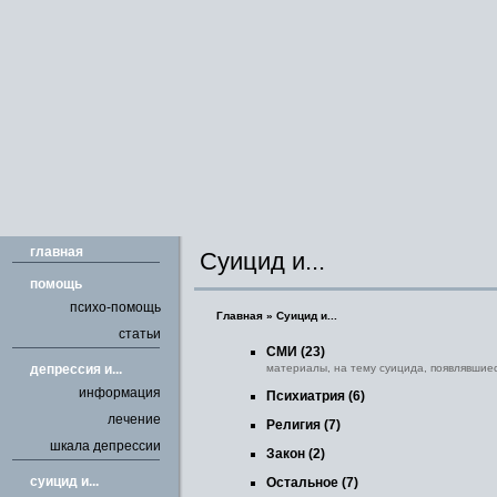
главная
Суицид и...
помощь
психо-помощь
Главная
»
Суицид и...
статьи
СМИ
(23)
депрессия и...
материалы, на тему суицида, появлявшие
информация
Психиатрия
(6)
лечение
Религия
(7)
шкала депрессии
Закон
(2)
cуицид и...
Остальное
(7)