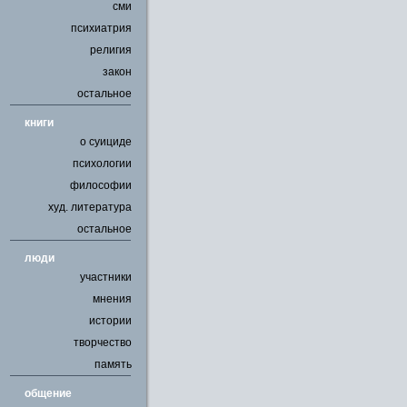
сми
психиатрия
религия
закон
остальное
книги
о суициде
психологии
философии
худ. литература
остальное
люди
участники
мнения
истории
творчество
память
общение