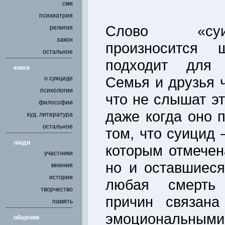
сми
психиатрия
Слово «су
религия
закон
произносится 
остальное
подходит для 
книги
Семья и друзья 
о суициде
психологии
что не слышат эт
философии
даже когда оно 
худ. литература
остальное
том, что суицид 
люди
которым отмечен
участники
но и оставшиеся
мнения
истории
любая смерть 
творчество
причин связана
память
эмоциональным
общение