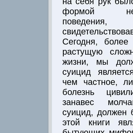
на себя рук был
формой некон
поведен
свидетельствов
Сегодня, более
растущую сложн
жизни, мы долж
суицид являетс
чем частное, л
болезнь цивил
занавес молча
суицид, должен 
этой книги явл
бытующих мифов