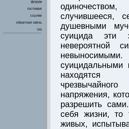
форум
одиночество
гостевая
случившееся, с
ссылки
обратная связь
душевными муч
rss
суицида эти э
невероятной с
невыносим
суицидальными 
находятся
чрезвычайног
напряжения, кот
разрешить сами
себя жизни, то 
живых, испытыв