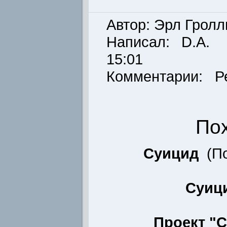
Автор: Эрл Грол
Написал:
D.A.
Д
15:01
Комментарии: Р
По
Суицид
(
П
Суиц
Проект "С