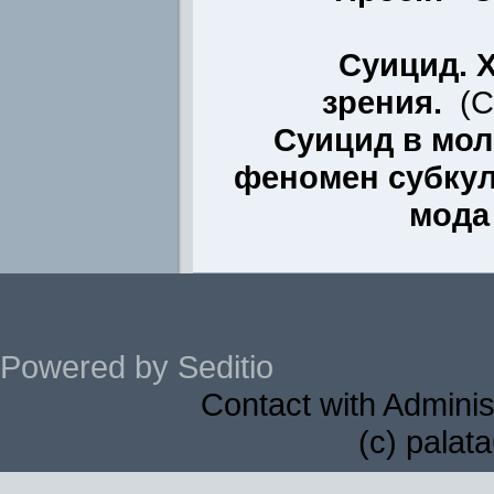
Суицид. 
зрения.
(
С
Суицид в мол
феномен субкул
мода
Powered by Seditio
Contact with Adminis
(c) palat