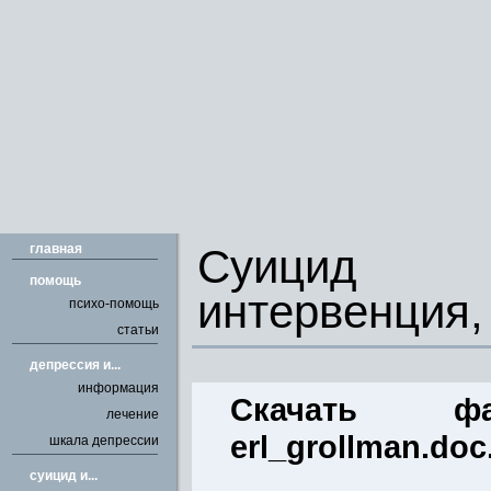
главная
Суицид 
помощь
интервенция,
психо-помощь
статьи
депрессия и...
информация
Скачать 
лечение
erl_grollman.doc
шкала депрессии
cуицид и...