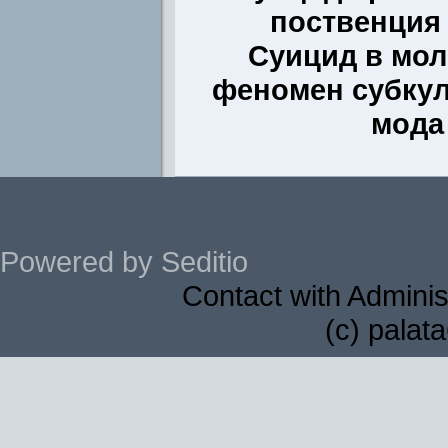
поственция
Суицид в мол
феномен субкул
мода
Powered by Seditio
Contact with Adminis
(c) palat