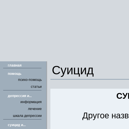
главная
Суицид
помощь
психо-помощь
статьи
СУ
депрессия и...
информация
лечение
Другое назв
шкала депрессии
cуицид и...