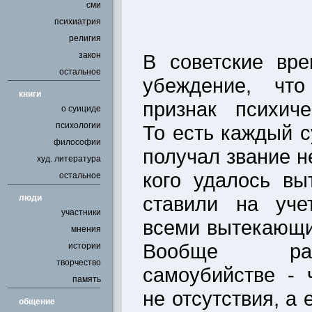
сми
психиатрия
религия
закон
В советские вр
остальное
убеждение, чт
книги
признак психиче
о суициде
психологии
То есть каждый 
философии
получал звание н
худ. литература
кого удалось вы
остальное
ставили на уче
люди
участники
всеми вытекающи
мнения
Вообще ра
истории
творчество
самоубийстве - 
память
не отсутствия, а 
общение