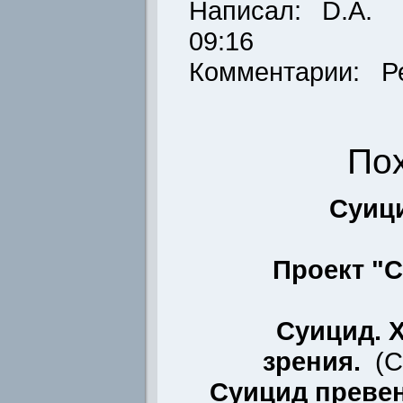
Написал:
D.A.
Д
09:16
Комментарии: Р
По
Суиц
Проект "С
Суицид. 
зрения.
(
С
Суицид превен