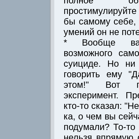
полное об
простимулируйте
бы самому себе, 
умений он не пот
* Вообще важ
возможного сам
суициде. Но ни
говорить ему "
этом!" Вот п
эксперимент. Пр
кто-то сказал: "Н
ка, о чем вы сей
подумали? То-то 
нельзя впрямую 