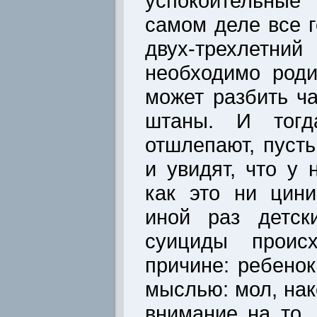
успокоительные
самом деле все 
двух-трехлетни
необходимо роди
может разбить ч
штаны. И тогд
отшлепают, пусть
и увидят, что у 
как это ни цин
иной раз детск
суициды проис
причине: ребенок
мыслью: мол, нак
внимание на то, 