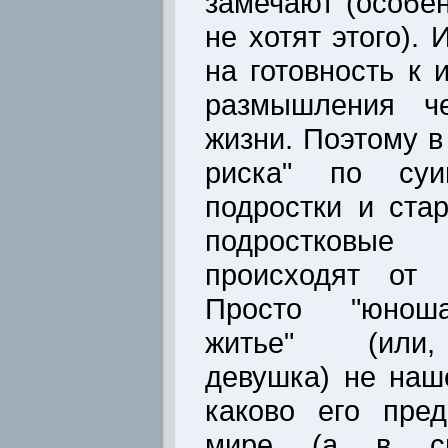
замечают (особе
не хотят этого).
на готовность к 
размышления ч
жизни. Поэтому в
риска" по суи
подростки и ста
подростковы
происходят от 
Просто "юнош
житье" (или, 
девушка) не наш
каково его пре
мире (а в сил