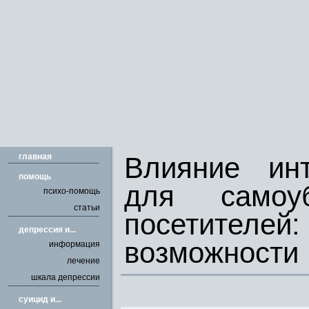
главная
Влияние инт
помощь
для само
психо-помощь
статьи
посетител
депрессия и...
возможности
информация
лечение
шкала депрессии
cуицид и...