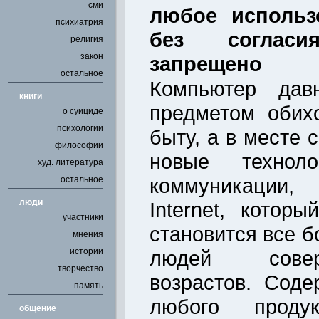
сми
любое использ
психиатрия
без соглас
религия
закон
запрещено
остальное
Компьютер дав
книги
предметом обих
о суициде
психологии
быту, а в месте 
философии
новые технол
худ. литература
коммуникации,
остальное
люди
Internet, котор
участники
становится все 
мнения
истории
людей сове
творчество
возрастов. Соде
память
любого продук
общение