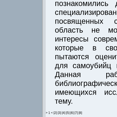
познакомились 
специализирован
посвященных с
область не мо
интересы совре
которые в сво
пытаются оцени
для самоубийц 
Данная раб
библиограф
имеющихся исс
тему.
>
1
< [
2
] [
3
] [
4
] [
5
] [
6
] [
7
] [
8
]