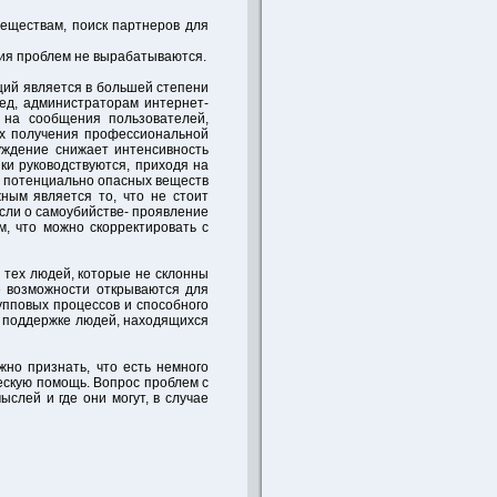
веществам, поиск партнеров для
ния проблем не вырабатываются.
ций является в большей степени
ед, администраторам интернет-
 на сообщения пользователей,
ях получения профессиональной
уждение снижает интенсивность
ки руководствуются, приходя на
е потенциально опасных веществ
ным является то, что не стоит
сли о самоубийстве- проявление
м, что можно скорректировать с
 тех людей, которые не склонны
е возможности открываются для
упповых процессов и способного
в поддержке людей, находящихся
но признать, что есть немного
ческую помощь. Вопрос проблем с
слей и где они могут, в случае