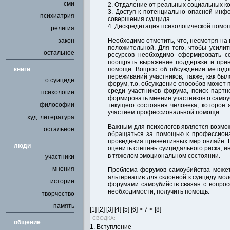
сми
2. Отдаление от реальных социальных к
3. Доступ к потенциально опасной инфо
психиатрия
совершения суицида
4. Дискредитация психологической помо
религия
закон
Необходимо отметить, что, несмотря на
положительной. Для того, чтобы усили
остальное
ресурсов необходимо сформировать с
поощрять выражение поддержки и прин
книги
помощи. Вопрос об обсуждении методов
переживаний участников, также, как бы
о суициде
форум, т.о. обсуждение способов может
среди участников форума, поиск партн
психологии
формировать мнение участников о самоу
философии
текущего состояния человека, которое 
участием профессиональной помощи.
худ. литература
Важным для психологов является возмо
остальное
обращаться за помощью к профессиона
проведения превентивных мер онлайн. 
люди
оценить степень суицидального риска, 
в тяжелом эмоциональном состоянии.
участники
мнения
Проблема форумов самоубийства может 
альтернатив для склонной к суициду мол
истории
форумами самоубийств связан с вопросо
необходимости, получить помощь.
творчество
память
[
1
] [
2
] [
3
] [
4
] [
5
] [
6
] >
7
< [
8
]
СВОДКА:
общение
1. Вступление