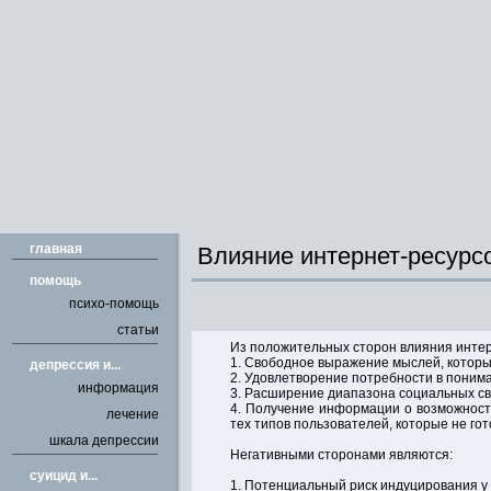
главная
Влияние интернет-ресурсо
помощь
психо-помощь
статьи
Из положительных сторон влияния интер
1. Свободное выражение мыслей, которы
депрессия и...
2. Удовлетворение потребности в поним
информация
3. Расширение диапазона социальных с
4. Получение информации о возможностя
лечение
тех типов пользователей, которые не гот
шкала депрессии
Негативными сторонами являются:
cуицид и...
1. Потенциальный риск индуцирования у