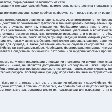
онтактов, формирование зависимости от сети
рмации о методах самоубийства, возможность легкого доступа к опасным 
щи, иллюзия решения своих проблем на форуме, хотя новые стратегии реше
 все потенциальные опасности, оценка самих участников интернет-конферен
ть действия положительных факторов и минимизировать потенциальный вр
оответствующую политику управления. Необходимо оперативно отвечать
ятия участниками, обеспечить информирование участников о возможност
 суицида остается открытым, некоторые исследователи считают, что обс
ло упомянуто выше, поиск методов суицида- ведущий мотив которым участни
 привлечь новых участников. Однако, необходимо запрещать распространени
ера для суицида, а также детальное описание случаев самоубийства. Важ
бийстве как свободном выборе. Необходимо формировать понимание, что мы
является следствием психической патологии или внутриличностных пробле
жность получения информации о поведении и содержании внутреннего мира
лам и, иначе, не являются доступными для исследований. Также широки
Под руководством профессионального психолога, понимающего динамику гр
интернет-ресурсы, посвященные суициду, могут стать мощным инструментом 
быть понята только в контексте отношения общества к самоубийству. Нуж
одежи, которая, в отличии от взрослых, как правило они не ищет психиатри
м того, какие альтернативы имеют их пользователи для выражения этих мы