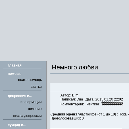
главная
Немного любви
помощь
психо-помощь
статьи
Автор: Dim
депрессия и...
Написал:
Dim
Дата: 2015.01.20 22:02
информация
Комментарии: Рейтинг:
лечение
Средняя оценка участников (от 1 до 10) : Пок
шкала депрессии
Проголосовавших: 0
cуицид и...