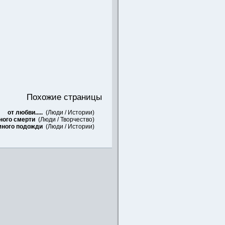
Похожие страницы
от любви.....
(
Люди
/
Истории
)
ного смерти
(
Люди
/
Творчество
)
много подожди
(
Люди
/
Истории
)