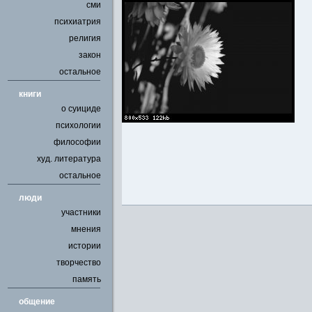
сми
психиатрия
религия
закон
остальное
книги
о суициде
психологии
философии
худ. литература
остальное
люди
участники
мнения
истории
творчество
память
общение