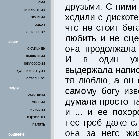
сми
друзьми. С ними
психиатрия
ходили с дискот
религия
закон
что не стоит бег
остальное
любить и не оце
книги
она продолжала 
о суициде
психологии
И в один уж
философии
выдержала напис
худ. литература
тя люблю, а он 
остальное
самому богу изв
люди
участники
думала просто н
мнения
и ... и ее похо
истории
творчество
нес гроб даже с
память
она за него жи
общение