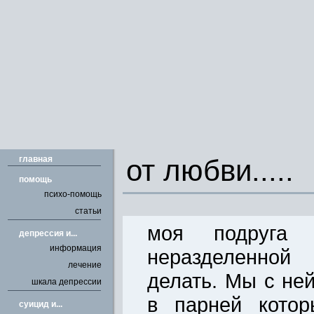
главная
от любви.....
помощь
психо-помощь
статьи
моя подруга п
депрессия и...
информация
неразделенно
лечение
делать. Мы с не
шкала депрессии
в парней кото
cуицид и...