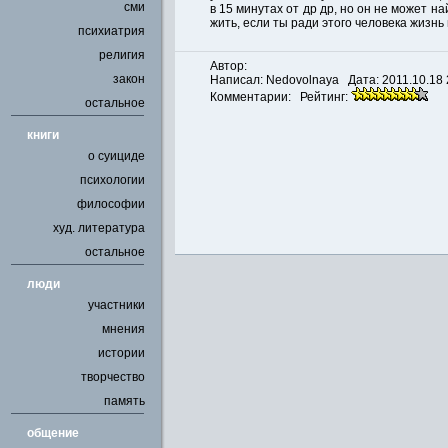
сми
в 15 минутах от др др, но он не может н
жить, если ты ради этого человека жизнь г
психиатрия
религия
Автор:
закон
Написал:
Nedovolnaya
Дата: 2011.10.18 
Комментарии: Рейтинг:
остальное
книги
о суициде
психологии
философии
худ. литература
остальное
люди
участники
мнения
истории
творчество
память
общение