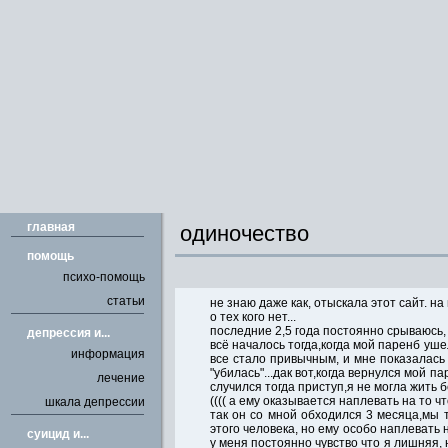
главная
одиночество
помощь
психо-помощь
статьи
не знаю даже как, отыскала этот сайт. на
о тех кого нет...
последние 2,5 года постоянно срываюсь, 
депрессия и...
всё началось тогда,когда мой паренб уш
информация
все стало привычным, и мне показалась 
"убилась"...дак вот,когда вернулся мой п
лечение
случился тогда приступ,я не могла жить 
(((( а ему оказывается наплевать на то чт
шкала депрессии
так он со мной обходился 3 месяца,мы т
этого человека, но ему особо наплевать
cуицид и...
у меня постоянно чувство что я лишняя, 