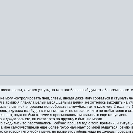
 глазах слезы, хочется уснуть, но мозг как бешенный думает обо всем на свете
не могу контролировать гнев, слезы, иногда даже могу сорваться и стукнуть ч
ел в армию,я плакала целый месяц,целыми днями..не хотелось выходить на ул
жизнь скучной..я решила попробовать ганджубас, так я курю уже 2 года, н
арень,я думала все будет как мы мечтали..но он заявил что не любит меня и ст
без него, когда он был в армии я просыпалась с мыслью что еще минус день
о я дождалась его, он сказал что по другому и быть не могло.
о сходились то расставались....сейчас прошел год с того времени, и ситуац
 на мое самочувствие,он еще более грубо начинает со мной общаться. отключ
но он говорит что любит меня, но разве это любовь когда не хочешь проводит