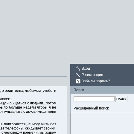
Вход
Регистрация
Забыли пароль?
Поиск
, о родителях, любимом, учебе, и
еловека.
ицу и общаться с людьми...потом
е было больше недели чтобы я не
Расширенный поиск
ал гульванить с друзьями...у меня
ия повторяется,не могу жить без
ает телефоны, скидывает звонки,
ь с человеком времени, мы живем