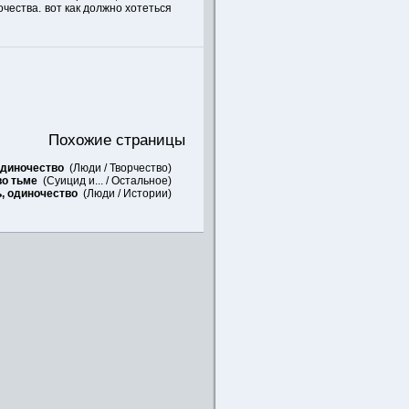
очества. вот как должно хотеться
Похожие страницы
диночество
(
Люди
/
Творчество
)
во тьме
(
Суицид и...
/
Остальное
)
, одиночество
(
Люди
/
Истории
)