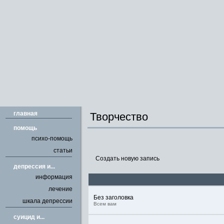
главная
Творчество
помощь
психо-помощь
статьи
Создать новую запись
депрессия и...
информация
лечение
Без заголовка
шкала депрессии
Всем вам
cуицид и...