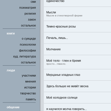
одиночество
сми
психиатрия
Мысли
религия
Мысли в стихотворной форме
закон
остальное
Темно-красные розы
книги
Печаль, лишь...
о суициде
психологии
Молчание
философии
худ. литература
Моё тело - тлен и бремя
остальное
просто...тяжело.
люди
Мерцанье хладных глаз
участники
мнения
Здесь больше не живёт весна
истории
творчество
Моё холодное солнце
память
общение
я научился молча говорить...