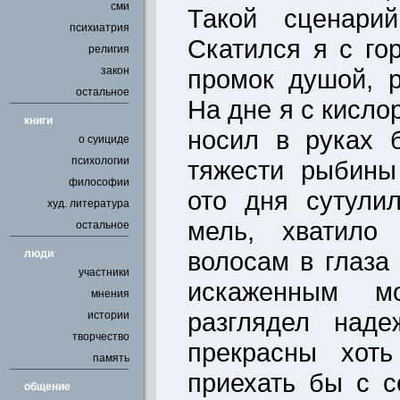
сми
Такой сценари
психиатрия
Скатился я с го
религия
закон
промок душой, 
остальное
На дне я с кисло
книги
носил в руках 
о суициде
психологии
тяжести рыбины
философии
ото дня сутули
худ. литература
мель, хватило
остальное
волосам в глаза
люди
участники
искаженным м
мнения
разглядел наде
истории
творчество
прекрасны хоть
память
приехать бы с с
общение