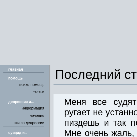
главная
Последний с
помощь
психо-помощь
статьи
Меня все судят
депрессия и...
информация
ругает не устанно
лечение
пиздешь и так п
шкала депрессии
Мне очень жаль,
cуицид и...