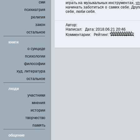
сми
играть на музыкальных инструментах,
чт
начинать заботиться о самих себе. Дру
психиатрия
себе, люби себя.
религия
закон
Автор:
Написал: Дата: 2018.06.21 20:46
остальное
Комментарии: Рейтинг:
книги
о суициде
психологии
философии
худ. литература
остальное
люди
участники
мнения
истории
творчество
память
общение