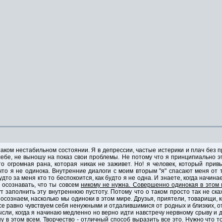
аком нестабильном состоянии. Я в депрессии, частые истерики и плач без п
себе, не выношу на показ свои проблемы. Не потому что я принципиально эт
о огромная рана, которая никак не заживет. Но! я человек, который прив
что я не одинока. Внутренние диалоги с моим вторым "я" спасают меня от т
дто за меня кто то беспокоится, как будто я не одна. И знаете, когда начина
осознавать, что ты совсем
никому не нужна. Совершенно одинокая в этом
т заполнить эту внутреннюю пустоту. Потому что о таком просто так не ск
осознаем, насколько мы одиноки в этом мире. Друзья, приятели, товарищи, к
все равно чувствуем себя ненужными и отдалившимися от родных и близких, от
сли, когда я начинаю медленно но верно идти навстречу нервному срыву и д
ну в этом всем. Творчество - отличный способ выразить все это. Нужно что то