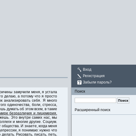
Вход
Регистрация
Забыли пароль?
Поиск
ричины замучили меня, я устала
о делаю, а потому что я просто
ык анализировать себя. Я много
ого одиночества, боли, стресса,
ешь думать об этом всем, в такие
Расширенный поиск
 мире безразличия и лицемерия.
ажешь. Это внутри самих нас, мы
оллеги и многие другие. Социум.
 общества. И знаете, когда меня
епрессии, я понимаю: нужно что
 делать. Рисовать, писать, петь,