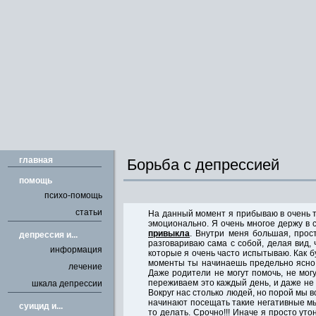
главная
Борьба с депрессией
помощь
психо-помощь
статьи
На данный момент я прибываю в очень т
эмоционально. Я очень многое держу в 
привыкла
. Внутри меня большая, прост
депрессия и...
разговариваю сама с собой, делая вид, 
информация
которые я очень часто испытываю. Как бу
моменты ты начинаешь предельно ясно 
лечение
Даже родители не могут помочь, не могу
переживаем это каждый день, и даже не 
шкала депрессии
Вокруг нас столько людей, но порой мы 
начинают посещать такие негативные мы
cуицид и...
то делать. Срочно!!! Иначе я просто уто