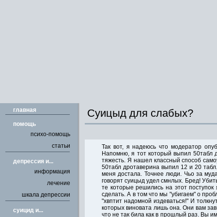
главная
Суицыд для слабых?
помощь
психо-помощь
статьи
Так вот, я надеюсь что модератор опу
Напомню, я тот который выпил 50табл д
тяжесть. Я нашел классный способ само
депрессия и...
50табл дротаверина выпил 12 и 20 табл.
информация
меня достала. Точнее люди. Чьо за муд
говорят суицыд удел смнлых. Бред! Убит
лечение
те которые решились на этот поступок
сделать. А в том что мы "убигаем" о проб
шкала депрессии
"хвптит надомной издеваться!" И толкн
которых виновата лишь она. Они вам зав
cуицид и...
что не так била как в прошлый раз. Вы и