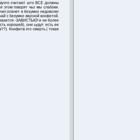
омучто считают што ВСЕ должны
и этом говорят чьо мы слабоки.
ичит,плачет и безумно недоволег
 чай с безумно вкусной конфетой.
азваается -ЗАВИСТЬЮ! и не более
сть хорошей), они ьудут есть ее
??). Конфетв это смерть ( токая