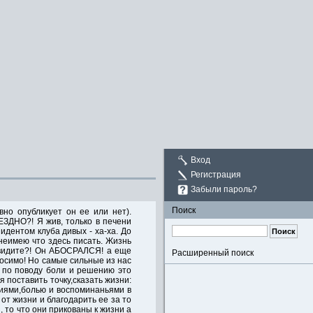
Вход
Регистрация
Забыли пароль?
Поиск
но опубликует он ее или нет).
ЕЗДНО?! Я жив, только в печени
дентом клуба дивых - ха-ха. До
 неимею что здесь писать. Жизнь
. видите?! Он АБОСРАЛСЯ! а еще
Расширенный поиск
носимо! Но самые сильные из нас
е по поводу боли и решению это
ся поставить точку,сказать жизни:
циями,болью и воспоминаньями в
от жизни и благодарить ее за то
, то что они прикованы к жизни а