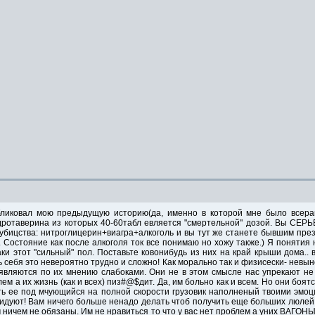
бликовал мою предыдущую историю(да, именно в которой мне было всерав
ротаверина из которых 40-60табл евляется "смертельной" дозой. Вы СЕРЬ
убицства: нитроглицерин+виагра+алкоголь и вы тут же станете бывшим прези
 Состояние как после алкоголя ток все понимаю но хожу также.) Я понятия
аки этот "сильный" пол. Поставьте ковонибудь из них на край крыши дома.
ь себя это невероятно трудно и сложно! Как морально так и физисески- невы
 являются по их мнению слабоками. Они не в этом смысле нас упрекают н
лем а их жизнь (как и всех) пиз#@$дит. Да, им больно как и всем. Но они боят
уть ее под мчующийся на полной скорости грузовик наполненый твоими эмо
идуют! Вам ничего больше ненадо делать чтоб получить еще больших люлей 
м ничем не обязаны. Им не нравиться то что у вас нет проблем а уних ВАГОНЫ