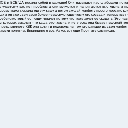
 ВСЕ и ВСЕГДА носили собой в кармане! Они называют нас слабоками пот
олучается-у вас нет проблем а они мучуются и напригаются всю жизнь и пр
торому мама сказала еш эту кашу а потом скушай конфету просто яростно кр
 как и он уже съел свою более невкусную кашу чем у его соседа и теперь пьет
й ребеноккоторый ест кашу -плачет потому что тоже хочет ее скушать. Это н
з которых выходит что каша это- жизнь, и не у всех она бывает вкусной(тоя
(представляете КВК они хотят и недовольгны тем кто раньше их съел конфетк
амеки понятны. Впринципе я все. Ах жа, вот еще Прочтите,сам писал: