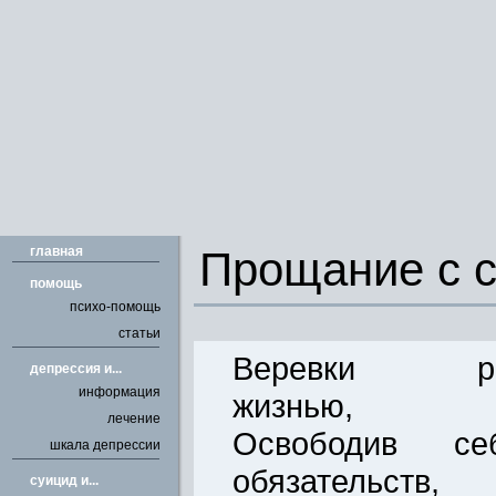
главная
Прощание с с
помощь
психо-помощь
статьи
Веревки разо
депрессия и...
информация
жизнью,
лечение
Освободив 
шкала депрессии
обязательств,
cуицид и...