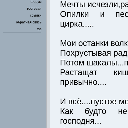
Мечты исчезли,ра
форум
гостевая
Опилки и пес
ссылки
цирка.....
обратная связь
rss
Мои останки волк
Похрустывая рад
Потом шакалы...п
Растащат ки
привычно....
И всё....пустое м
Как будто не
господня...