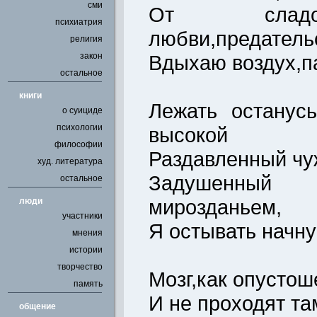
сми
От сладо
психиатрия
любви,предатель
религия
закон
Вдыхаю воздух,п
остальное
книги
Лежать останус
о суициде
психологии
высокой
философии
Раздавленный чу
худ. литература
Задушенны
остальное
мирозданьем,
люди
участники
Я остывать начну 
мнения
истории
творчество
Мозг,как опустош
память
И не проходят т
общение