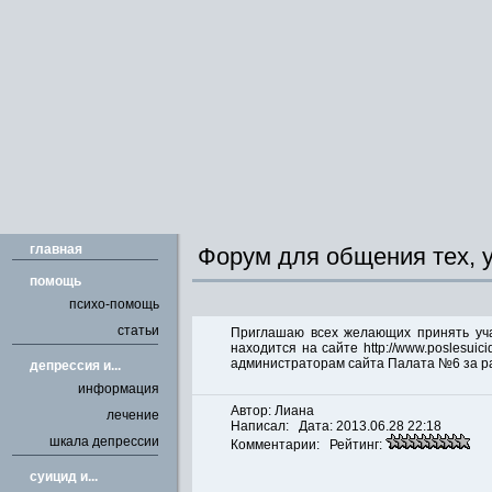
главная
Форум для общения тех, у
помощь
психо-помощь
статьи
Приглашаю всех желающих принять учас
находится на сайте
http://www.poslesuici
администраторам сайта Палата №6 за ра
депрессия и...
информация
Автор: Лиана
лечение
Написал: Дата: 2013.06.28 22:18
шкала депрессии
Комментарии: Рейтинг:
cуицид и...