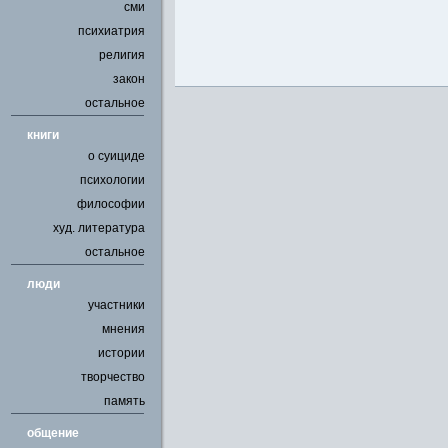
сми
психиатрия
религия
закон
остальное
книги
о суициде
психологии
философии
худ. литература
остальное
люди
участники
мнения
истории
творчество
память
общение