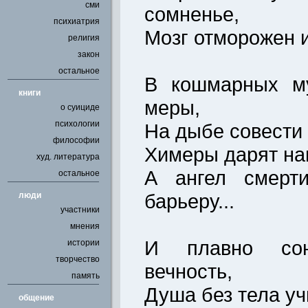
сми
сомненье,
психиатрия
Мозг отморожен и
религия
закон
остальное
В кошмарных м
книги
меры,
о суициде
психологии
На дыбе совести
философии
Химеры дарят на
худ. литература
А ангел смерти
остальное
барьеру...
люди
участники
мнения
И плавно сон
истории
творчество
вечность,
память
Душа без тела уч
общение