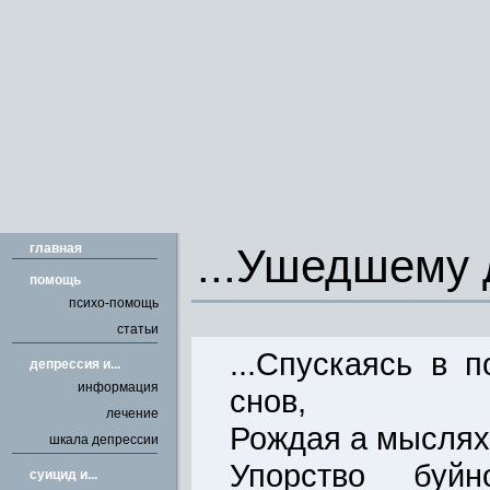
главная
...Ушедшему 
помощь
психо-помощь
статьи
...Спускаясь в 
депрессия и...
информация
снов,
лечение
Рождая а мыслях
шкала депрессии
Упорство буй
cуицид и...