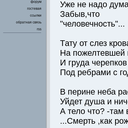
Уже не надо дума
форум
гостевая
Забыв,что 
ссылки
"человечность"...
обратная связь
rss
Тату от слез кро
На пожелтевшей 
И груда черепков
Под ребрами с го
В перине неба р
Уйдет душа и ниче
А тело что? -там
...Смерть ,как р