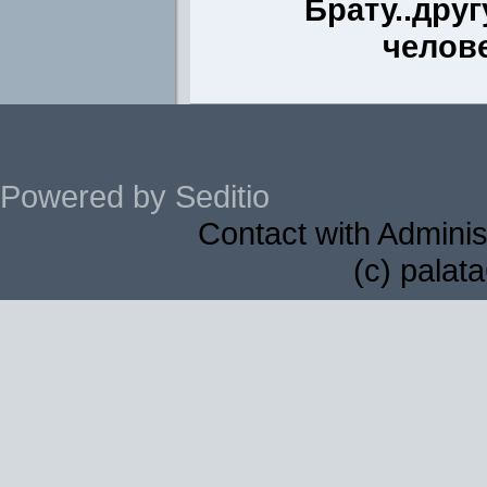
Брату..друг
челов
Powered by Seditio
Contact with Adminis
(c) palat