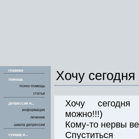
главная
Хочу сегодня 
помощь
психо-помощь
статьи
Хочу сегодня с
депрессия и...
информация
можно!!!)
лечение
Кому-то нервы ве
шкала депрессии
Спустит
cуицид и...