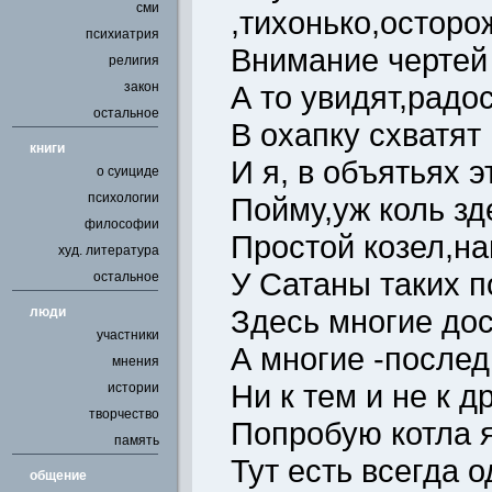
сми
,тихонько,осторо
психиатрия
Внимание чертей 
религия
закон
А то увидят,радо
остальное
В охапку схватят 
книги
И я, в объятьях 
о суициде
психологии
Пойму,уж коль здес
философии
Простой козел,на
худ. литература
У Сатаны таких 
остальное
Здесь многие до
люди
участники
А многие -последн
мнения
Ни к тем и не к 
истории
творчество
Попробую котла я
память
Тут есть всегда о
общение