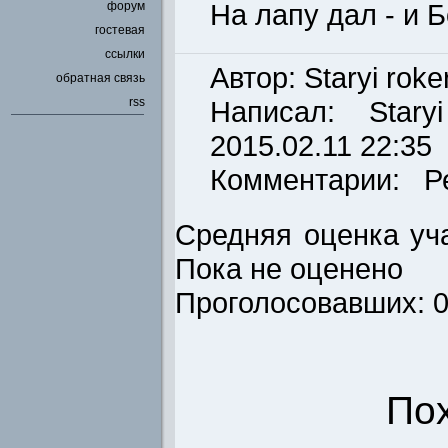
На лапу дал - и Б
форум
гостевая
ссылки
Автор: Staryi roke
обратная связь
rss
Написал:
Stary
2015.02.11 22:35
Комментарии: Р
Средняя оценка уча
Пока не оценено
Проголосовавших: 
По