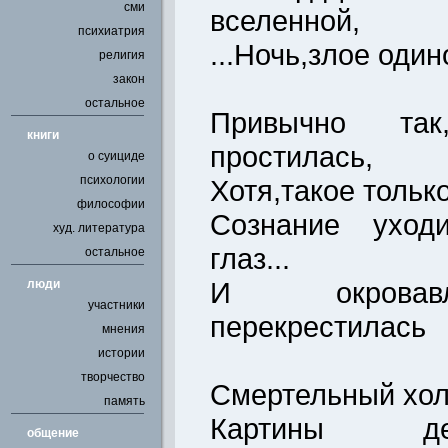
сми
вселенной,
психиатрия
...Ночь,злое один
религия
закон
остальное
Привычно та
книги
простилась,
о суициде
психологии
Хотя,такое только
философии
Сознание уход
худ. литература
глаз...
остальное
И окровав
люди
участники
перекрестилась
мнения
истории
творчество
Смертельный хол
память
Картины де
общение