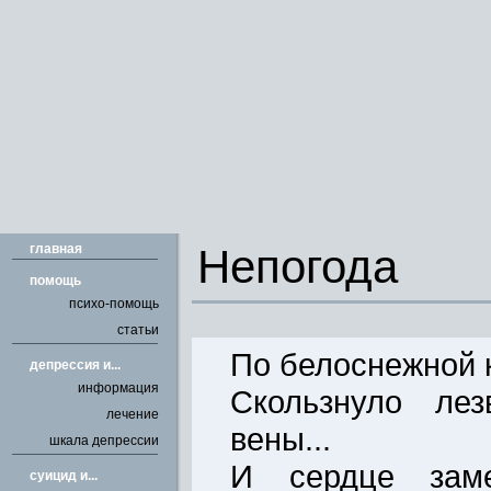
главная
Непогода
помощь
психо-помощь
статьи
По белоснежной 
депрессия и...
информация
Скользнуло лез
лечение
вены...
шкала депрессии
И сердце заме
cуицид и...