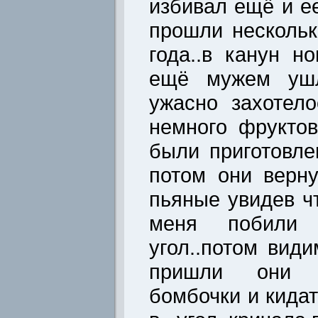
избивал ещё и ее
прошли нескольк
года..в канун н
ещё мужем ушл
ужасно захотел
немного фрукто
были приготовле
потом они верн
пьяные увидев ч
меня побили
угол..потом вид
пришли они с
бомбочки и кидат