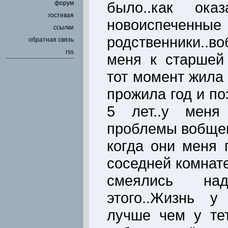
было..как ока
форум
гостевая
новоиспеченные
ссылки
родственники..
обратная связь
rss
меня к старшей
тот момент жила 
прожила год и п
5 лет..у меня
проблемы вобщем
когда они меня 
соседней комнат
смеялись на
этого..Жизнь 
лучше чем у те