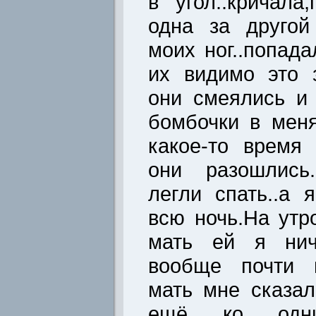
в угол..кричала
одна за другой
моих ног..попада
их видимо это 
они смеялись и
бомбочки в меня
какое-то время
они разошлись
легли спать..а 
всю ночь.На утр
мать ей я ниче
вообще почти н
мать мне сказал
ещё ко одн