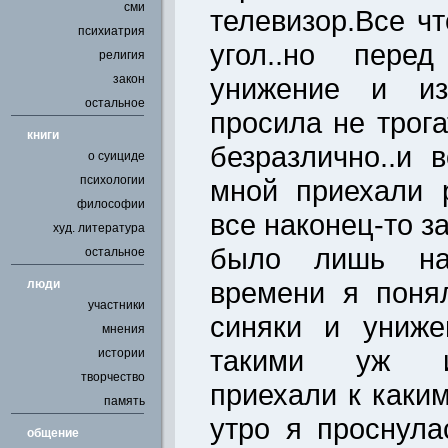
сми
телевизор.Все ч
психиатрия
угол..но пере
религия
закон
унижение и изб
остальное
просила не трог
книги
безразлично..и 
о суициде
психологии
мной приехали 
философии
все наконец-то з
худ. литература
было лишь на
остальное
времени я поня
люди
участники
синяки и униже
мнения
такими уж и
истории
творчество
приехали к каки
память
утро я проснула
общение