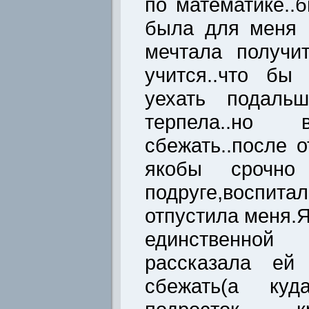
по математике..
была для меня 
мечтала получи
учится..что бы
уехать подаль
терпела..н
сбежать..после 
якобы срочн
подруге,воспит
отпустила меня.Я
единственн
рассказала ей
сбежать(а ку