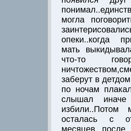
понимал..един
могла поговори
заинтерисо
опеки..когда п
мать выкидывал
что-то гово
ничтожеством,см
заберут в детдом
по ночам плака
слышал иначе
избили..Потом
осталась с от
месяцев после 