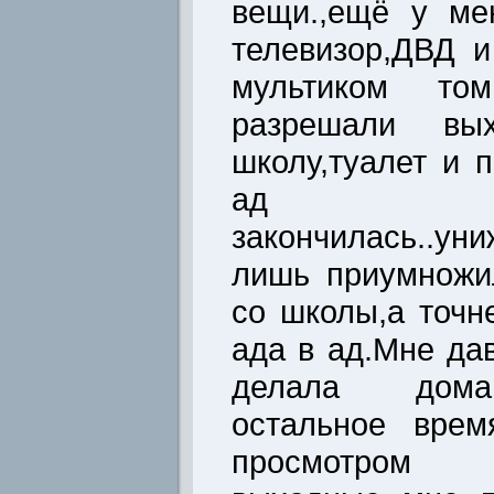
вещи.,ещё у ме
телевизор,ДВД и
мультиком то
разрешали вы
школу,туалет и 
ад
закончилась..ун
лишь приумножи
со школы,а точн
ада в ад.Мне да
делала дома
остальное врем
просмотром 