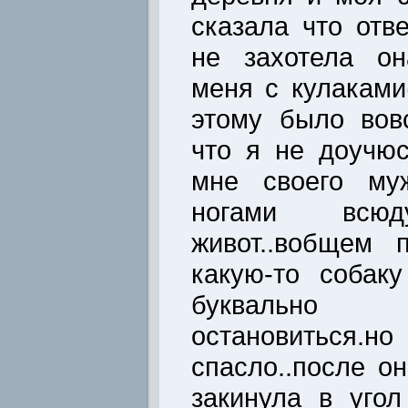
сказала что отв
не захотела он
меня с кулаками
этому было вов
что я не доучюс
мне своего му
ногами всю
живот..вобщем 
какую-то собак
буквально
остановиться.н
спасло..после о
закинула в уго