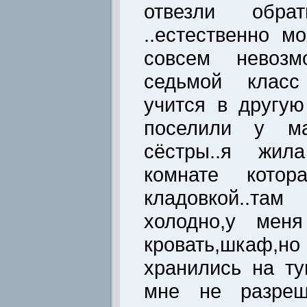
отвезли обра
..естественно м
совсем невозм
седьмой класс
учится в другу
поселили у м
сёстры..я жил
комнате кото
кладовкой..т
холодно,у мен
кровать,шка
хранились на ту
мне не разреш