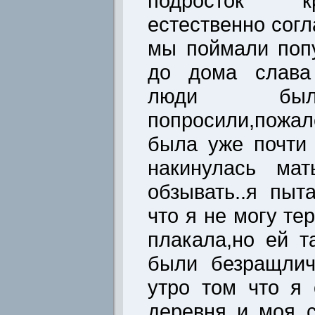
подросток к
естественно сог
мы поймали попу
до дома слава
люди были
попросили,пожал
была уже почти
накинулась ма
обзывать..я пыт
что я не могу те
плакала,но ей т
были безращлич
утро том что я
деревня и моя 