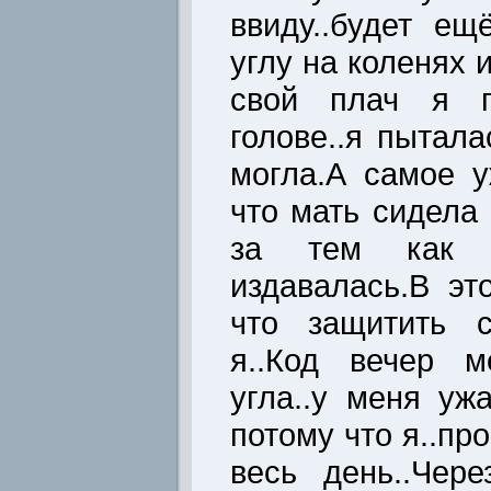
ввиду..будет ещ
углу на коленях 
свой плач я п
голове..я пытала
могла.А самое у
что мать сидела
за тем как 
издавалась.В эт
что защитить с
я..Код вечер м
угла..у меня уж
потому что я..пр
весь день..Чер