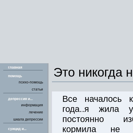
главная
Это никогда 
помощь
психо-помощь
статьи
Все началось 
депрессия и...
информация
года..я жила 
лечение
постоянно из
шкала депрессии
кормила не д
cуицид и...