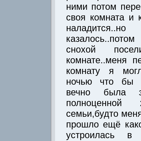
ними потом пере
своя комната и 
наладится..
казалось..пото
снохой посе
комнате..меня п
комнату я могл
ночью что бы 
вечно была за
полноценной 
семьи,будто меня
прошло ещё како
устроилась в