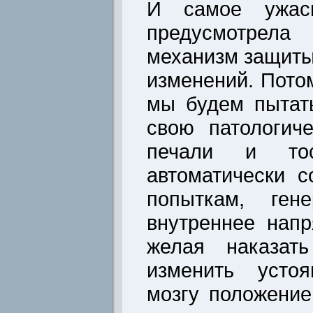
И самое ужасн
предусмотрел
механизм защиты
изменений. Потом
мы будем пытат
свою патологич
печали и тос
автоматически с
попыткам, ген
внутреннее нап
желая наказат
изменить усто
мозгу положение