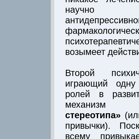
научно об
антидепр
фармаколо
психотерапев
возымеет действ
Второй психич
играющий одну
ролей в разви
механи
стереотипа»
(ил
привычки). Пос
всему привыка