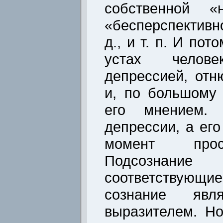
собственной «н
«бесперспективн
д., и т. п. И по
устах челове
депрессией, отн
и, по большому 
его мнением.
депрессии, а его
момент прост
Подсознани
соответствующ
сознание яв
выразителем. Н