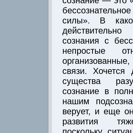
сознание — это 
бессознательн
силы». В како
действительн
сознания с бес
непростые от
организованные
связи. Хочется
существа ра
сознание в пол
нашим подсозна
верует, и еще о
развития тяж
поскольку ситу