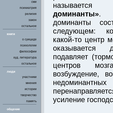
сми
называе
психиатрия
доминанты»
. 
религия
закон
доминанты сос
остальное
следующем: ко
книги
какой-то центр м
о суициде
психологии
оказывается 
философии
подавляет (торм
худ. литература
центров мозг
остальное
возбуждение, в
люди
участники
недоминант
мнения
перенаправляетс
истории
творчество
усиление господ
память
общение