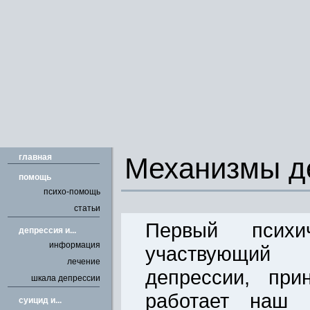
главная
Механизмы д
помощь
психо-помощь
статьи
Первый психич
депрессия и...
информация
участвующий
лечение
депрессии, при
шкала депрессии
работает наш 
cуицид и...