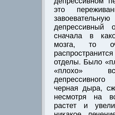
депрессивном п
это пережива
завоевательную
депрессивный о
сначала в како
мозга, то о
распространитс
отделы. Было «пл
«плохо» вс
депрессивного 
черная дыра, сж
несмотря на вс
растет и увели
никакое лечени