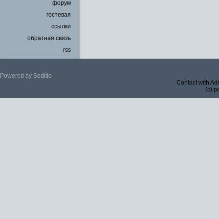
форум
гостевая
ссылки
обратная связь
rss
Powered by Seditio
Contact with Ad
(c) p