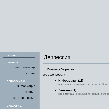
главная
Депрессия
помощь
психо-помощь
Главная
»
Депрессия
статьи
все о депрессии
Информация
(11)
депрессия и...
полезная информация о депрессии. Симп
информация
Лечение
(11)
лечение
все о методах борьбы и превенции депре
шкала депрессии
cуицид и...