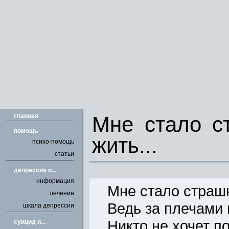
главная
Мне стало с
помощь
жить...
психо-помощь
статьи
депрессия и...
информация
Мне стало страш
лечение
Ведь за плечами 
шкала депрессии
Никто не хочет п
cуицид и...