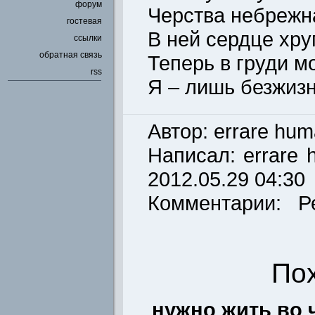
форум
Черства небрежн
гостевая
В ней сердце хру
ссылки
обратная связь
Теперь в груди м
rss
Я – лишь безжизн
Автор: errare hu
Написал:
errare
2012.05.29 04:30
Комментарии: Р
По
нужно жить во 