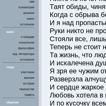
сми
Таят обиды, чиня
психиатрия
Когда с обрыва б
религия
закон
И я над пропасть
остальное
Руки никто не пр
книги
Стояли все, лишь
о суициде
психологии
Теперь не стоит 
философии
Та жизнь, что лю
худ. литература
остальное
И искалечена ду
люди
Я зря ее чужим о
участники
Разверзла алчущ
мнения
истории
И сердце жаркое 
творчество
Любовь хотела в 
память
И по кусочку все
общение