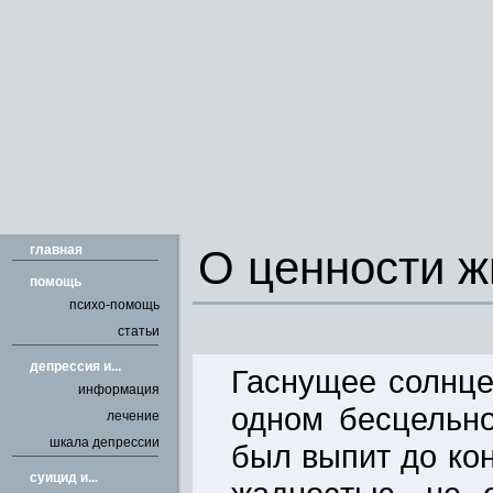
главная
О ценности ж
помощь
психо-помощь
статьи
депрессия и...
Гаснущее солнц
информация
одном бесцельн
лечение
шкала депрессии
был выпит до ко
cуицид и...