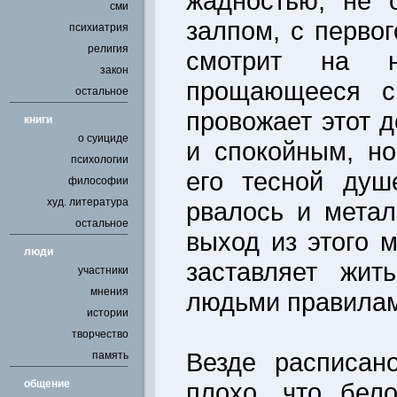
жадностью, не 
сми
залпом, с первог
психиатрия
религия
смотрит на н
закон
прощающееся с
остальное
провожает этот 
книги
о суициде
и спокойным, н
психологии
его тесной душ
философии
худ. литература
рвалось и метал
остальное
выход из этого 
люди
заставляет жит
участники
мнения
людьми правила
истории
творчество
Везде расписан
память
общение
плохо, что бел