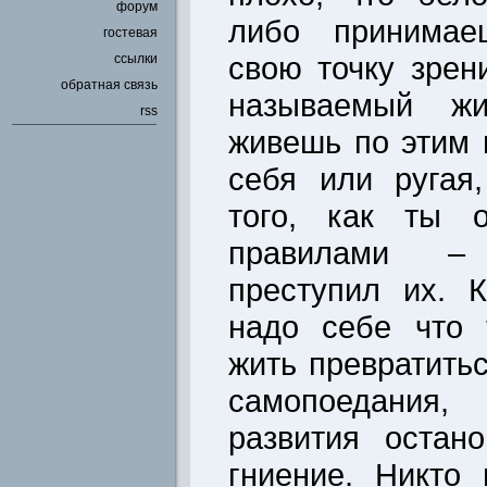
форум
либо принимае
гостевая
свою точку зрен
ссылки
обратная связь
называемый ж
rss
живешь по этим
себя или ругая
того, как ты 
правилами –
преступил их. К
надо себе что 
жить превратить
самопоедания,
развития остан
гниение. Никто 