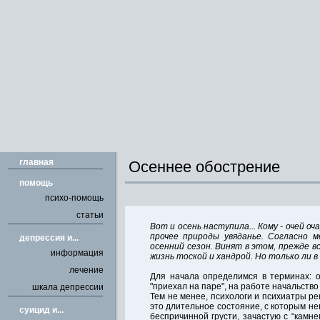
главная
Осеннее обострение
помощь
психо-помощь
статьи
Вот и осень наступила... Кому - очей о
прочее природы увяданье. Согласно 
депрессия и...
осенний сезон. Винят в этом, прежде 
информация
жизнь тоской и хандрой. Но только ли 
лечение
Для начала определимся в терминах: 
"приехал на паре", на работе начальство
шкала депрессии
Тем не менее, психологи и психиатры р
это длительное состояние, с которым не
cуицид и...
беспричинной грусти, зачастую с “камн