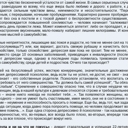
тся чувство бесконечной усталости от самой жизни. В самых серьезных слу
е равнодушие ко всему, что еще вчера было любимо и дорого: к работе, к 
аются сильным чувством вины, никчемности и несостоятельности. “Пер
йным, с перерывами, ночными пробуждениями. Характерно раннее пробуждение
ит без сна в постели и с тоской думает о беспросветности существования
 сопровождается повышенной сонливостью – человек начинает “залеживать
 весь день провести лежа. Может изменяться аппетит: либо он пропадает, и
е настроение вкусненьким, мало-помалу набирает лишние килограммы. И ко
ение мыслей о самоубийстве.
ные неприятности, лишающие вас покоя и радости, но тем не менее сил на то
ослуживцы?") или, как вариант, достать свежую рубашку и начистить бот
окойствие, только спокойствие: депрессия вам пока не грозит. Тем не менее,
 место среди 10 основных заболеваний, приводящих к инвалидности (посл
депрессии чаще, однако в последние годы появилась тревожная статист
 самоубийству, среди детей и подростков. Отчего так происходит?
ей на безусловный успех, жесткую конкуренцию, значительные достижени
 депрессивной психологии, ведь если ты не успел, не достиг, не смог - знач
узнает - его собственные родители. Психологи установили, что воспитать с
требовать от него совершенства. “Ты должна быть самой успешной”, “Ты обяза
лабым”. Стремление к совершенству опасно тем, что в случае неудачи че
енщин, ведь в нашей культуре к девочкам относятся строже и требовательнее,
ки – иначе никто никогда не полюбит тебя…». Так появляются женщины, к
одного – они не умеют быть счастливыми, имея много, они не в состоянии 
ми – неумение и неспособность просить о помощи. Еще бы, ведь тот, чья зад
да ситуации, когда давно пора попросить помощи, но человек продолжает в
 мне помочь…». Еще одна сторона депрессивно й психологии - так называемо
еренностью, что, во-первых, все всегда было плохо, во-вторых, впереди тож
 за все плохое, что происходит вокруг него.
лупа и ни на что не гожусь»
- думает старательная и успешная 22-летня