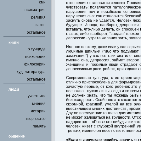
сми
отношениях становится человек. Появляе
чувствовать: появляется патологическо
психиатрия
нарушения почти неизбежно сопровожд
нарушения сна: сон становится беспоко
религия
заснуть снова не удается. Человек леж
закон
будущее. Иногда, наоборот, депрессия
вставать, что-либо делать, он способен
остальное
глазах, либо наоборот, “заедая” плохо
депрессии - утрата желания жить, появл
книги
Именно поэтому, даже если у вас серьез
о суициде
любимые шпильки ("ибо что подумают с
замечание") у вас все-таки хватило: сп
психологии
именно она, депрессия, займет второе
философии
Женщины и пожилые люди страдают от 
депрессивных расстройств, приводящих к
худ. литература
Современная культура, с ее ориентаци
остальное
отлично приспособлена для формирования
зачастую первые, от кого ребенок это 
люди
несложно - нужно лишь всегда и во всем 
не должен знать, что ты можешь быть с
участники
безысходность. Особенно это касается ж
мнения
скромной, красивой, умелой на все ру
вместилищем многих достоинств , кроме 
истории
Другое последствие гонки за достижения
не может жаловаться на трудности. Отсю
творчество
надорвется… «Разве кто-нибудь в силах
память
человек живет с глубокой внутренней ув
третьих, именно он несет ответственность
общение
«Если я допускаю ошибку, значит, я г