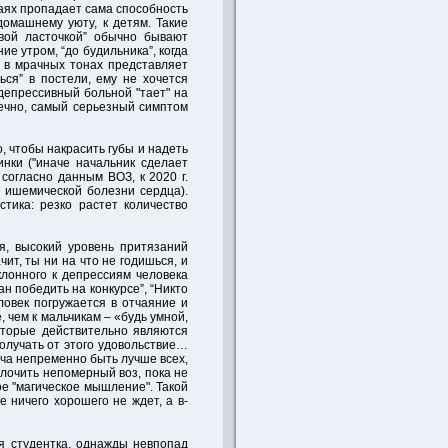
чаях пропадает сама способность
домашнему уюту, к детям. Такие
вой ласточкой” обычно бывают
 утром, “до будильника”, когда
, в мрачных тонах представляет
ся” в постели, ему не хочется
 депрессивный больной "тает" на
нечно, самый серьезный симптом
, чтобы накрасить губы и надеть
инки ("иначе начальник сделает
 согласно данным ВОЗ, к 2020 г.
е ишемической болезни сердца).
ика: резко растет количество
я, высокий уровень притязаний
ит, ты ни на что не годишься, и
клонного к депрессиям человека
н победить на конкурсе”, “Никто
ловек погружается в отчаяние и
 чем к мальчикам – «будь умной,
оторые действительно являются
получать от этого удовольствие…
ача непременно быть лучше всех,
олочить непомерный воз, пока не
е "магическое мышление". Такой
е ничего хорошего не ждет, а в-
я студентка, однажды невпопад