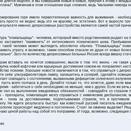
ки длится недолго, и мы совершаем новые и новые, приучая к этому с младых
 плачь!", Мужчинам в этом отношении еще сложнее, ведь "мальчики никогда не
блокирование горя имело первостепенную важность для выживания - необхо
евать просто не модно: ведь это не красиво, не эстетично. Вот и выросло тр
в результате именно депрессивные расстройства являются самой частой при
ура "плакальщицы" - человека, которорый вместо родственников рыдает на п
о заставляет "окаменеть" от интенсивного психического шока. Пребывани
 такой человек может выглядеть абсолютно обычно. "Плакальщицы" помо
кивать утрату, и возможно, таким способом спасали их души от новых бол
уально". Зато по количеству депрессивных больных Россия всегда вверху стат
утрам вставать не хочется совершенно, мысли о том. что жизнь - не такая
окупка новой кофточки или карьерные достижения совсем не поправляет наст
ройство психики. Хорошие новости заключаются в том, что справиться с депре
ите себе ультрафиолетовую лампу, запишитесь в солярий, сделайте освеще
гает совладать с состояниями, вызванными дефицитом солнечного излучения
пусть всего полчаса в день. Делайте только то, что хочется, даже если ва
ремя - заботиться о себе необходимо не меньше, чем о других. Если же речь 
ию сил на выполнение ежедневных обязанностей - совладайте со страхом п
 - препараты, помогающие мозгу справиться с химическим дисбалансом, 
ния - гонка за достижениями, подпитываемая страхом, что в противно
огу. Не ждите результата быстро: как известный русский писатель ежедне
хологии происходит медленно и постепенно. Стоит ли овчинка выделки? Реша
 однако ценой работы над собой это поправимо. И тогда, возможно, следующее
вт.