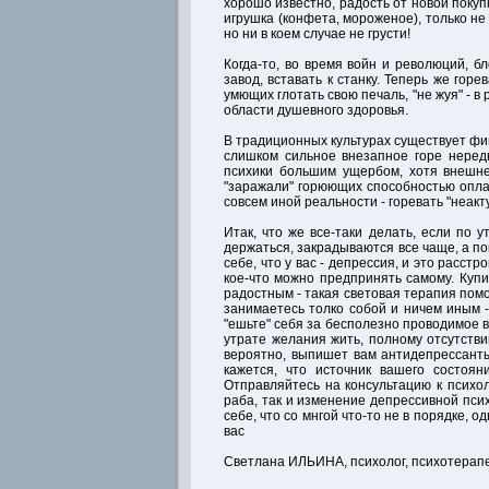
хорошо известно, радость от новой покуп
игрушка (конфета, мороженое), только не
но ни в коем случае не грусти!
Когда-то, во время войн и революций, 
завод, вставать к станку. Теперь же гор
умющих глотать свою печаль, "не жуя" - 
области душевного здоровья.
В традиционных культурах существует фиг
слишком сильное внезапное горе нередк
психики большим ущербом, хотя внешне
"заражали" горюющих способностью опла
совсем иной реальности - горевать "неакт
Итак, что же все-таки делать, если по 
держаться, закрадываются все чаще, а п
себе, что у вас - депрессия, и это расст
кое-что можно предпринять самому. Куп
радостным - такая световая терапия помо
занимаетесь толко собой и ничем иным - 
"ешьте" себя за бесполезно проводимое в
утрате желания жить, полному отсутств
вероятно, выпишет вам антидепрессанты
кажется, что источник вашего состоя
Отправляйтесь на консультацию к психол
раба, так и изменение депрессивной пси
себе, что со мнгой что-то не в порядке,
вас
Светлана ИЛЬИНА, психолог, психотерапе