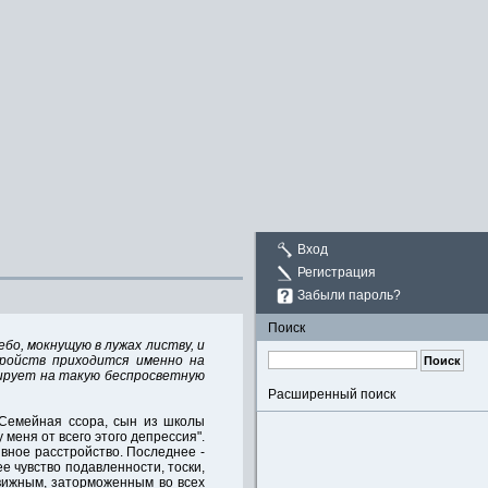
Вход
Регистрация
Забыли пароль?
Поиск
ебо, мокнущую в лужах листву, и
тройств приходится именно на
агирует на такую беспросветную
Расширенный поиск
 Семейная ссора, сын из школы
 меня от всего этого депрессия".
вное расстройство. Последнее -
е чувство подавленности, тоски,
движным, заторможенным во всех