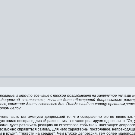
чарование, а кто-то все чаще с тоской поглядывает на затянутое тучами н
медицинской статистике, львиная доля обострений депрессивных расс
всего, снижение длины светового дня. Голодающий по солнцу организм ре
в этом дело?
очень часто мы именуем депрессией то, что совершенно ею не является.
 устроило несправедливый разнос - мы все чаще реагируем однозначно: "Ох, у
екомендуют различать реакцию на стрессовое событие и настоящее депресси
возможно справиться самому, Для него характерны постоянное, непреходяще
ем в груди”, “тяжести на сердце”. Чем глубже депрессия, тем более малопо