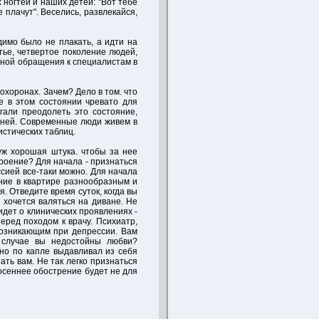
 ногтей и наших детей: "Вот тебе
 плачут". Веселись, развлекайся,
димо было не плакать, а идти на
етье, четвертое поколение людей,
чиной обращения к специалистам в
охоронах. Зачем? Дело в том. что
е в этом состоянии чревато для
гали преодолеть это состояние,
езней. Современные люди живем в
истических таблиц.
 уж хорошая штука. чтобы за нее
роение? Для начала - признаться
ссией все-таки можно. Для начала
ние в квартире разнообразным и
. Отведите время суток, когда вы
м хочется валяться на диване. Не
идет о клинических проявлениях -
еред походом к врачу. Психиатр,
возникающим при депрессии. Вам
м случае вы недостойны любви?
вно по капле выдавливал из себя
ть вам. Не так легко признаться
 осеннее обострение будет не для