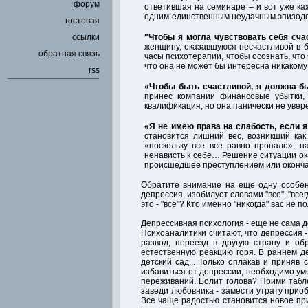
форум
ответившая на семинаре – и вот уже ка
одним-единственным неудачным эпизод
гостевая
ссылки
"Чтобы я могла чувствовать себя сч
женщину, оказавшуюся несчастливой в б
обратная связь
часы психотерапии, чтобы осознать, что
что она не может бы интересна никаком
rss
«Чтобы быть счастливой, я должна б
принес компании финансовые убытки,
квалификация, но она панически не увер
«Я не имею права на слабость, если я
становится лишний вес, возникший ка
«поскольку все все равно пропало», 
ненависть к себе… Решение ситуации ока
происшедшее преступлением или оконч
Обратите внимание на еще одну особенн
депрессия, изобилует словами "все", "всег
это - "все"? Кто именно "никогда" вас не 
Депрессивная психология - еще не сама де
Психоаналитики считают, что депрессия 
развод, переезд в другую страну и о
естественную реакцию горя. В раннем д
детский сад... Только оплакав и приняв 
избавиться от депрессии, необходимо уме
переживаний. Болит голова? Прими табле
заведи любовника - замести утрату приоб
Все чаще радостью становится новое при