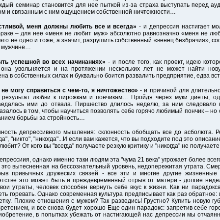
ждый семинар становится для нее пыткой из-за страха выступать перед ауд
ом и связанным с ним ощущением собственной ничтожности…
астливой, меня должны любить все и всегда»
- и депрессия настигает м
раке – для нее «меня не любит муж» абсолютно равнозначно «меня не люб
 это не одно и тоже, а значит, разрушить собственный «венец безбрачия», с
у мужчине…
ыть успешной во всех начинаниях»
- и после того, как проект, идею кото
 она увольняется и на протяжении нескольких лет не может найти нов
ена в собственных силах и буквально боится развалить предприятие, едва вс
 не могу справиться с чем-то, я ничтожество»
- и причиной для длитель
к результат любви к пирожкам и пончикам… Пройдя через муки диеты, о
наедалась ими до отвала. Пиршество длилось неделю, за ним следовало
залось в том, чтобы научиться позволять себе горячо любимый пончик – но од
анием борьбы за стройность…
ость депрессивного мышления: склонность обобщать все до асболюта. Ре
да", "никто", "никогда"...И если вам кажется, что вы подходите под это описан
полюбит? От кого вы "всегда" получаете резкую критику и "никогда" не получает
прессиия, однако именно таки людям эта "чума 21 века" угрожает более всег
- это вытесненная на бессознательный уровень, недопережитая утрата. Смер
брыв привычных дружеских связей - все эти и многие другие жизненны
етстве это может быть и преждевременный отрыв от матери - долгие недел
свои утраты, человек способен вернуть себе вкус к жизни. Как ни парадокса
ть горевать. Однако современная культура предписывает как раз обратное: 
тку. Плохие отношения с мужем? Так разведись! Грустно? Купить новую губ
ретением, и все снова будет хорошо Еще один парадокс: запретив себе гор
обретение, в попытках убежать от настигающей нас депрессии мы отчаянно