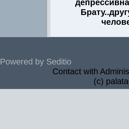
депрессивна
Брату..друг
челов
Powered by Seditio
Contact with Adminis
(c) palat