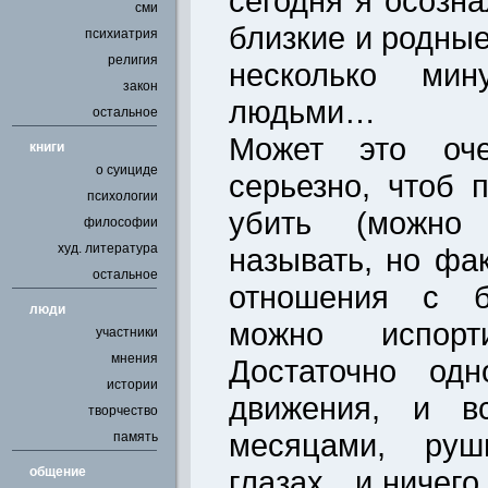
сегодня я осозн
сми
близкие и родные
психиатрия
религия
несколько мин
закон
людьми…
остальное
Может это оче
книги
о суициде
серьезно, чтоб п
психологии
убить (можно
философии
худ. литература
называть, но фа
остальное
отношения с б
люди
можно испорт
участники
мнения
Достаточно одн
истории
движения, и вс
творчество
месяцами, ру
память
общение
глазах…и ничего 