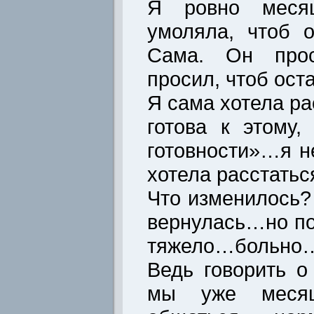
Я ровно месяц
умоляла, чтоб 
Сама. Он прос
просил, чтоб ос
Я сама хотела р
готова к этому,
готовности»…я н
хотела расстать
Что изменилось
вернулась…но по
тяжело…больно
Ведь говорить 
мы уже месяц