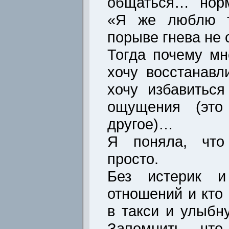
общаться… нор
«Я же люблю т
порыве гнева не
Тогда почему м
хочу восстанав
хочу избавиться
ощущения (это
другое)…
Я поняла, что 
просто.
Без истерик и
отношений и кто
в такси и улыбну
Запомнить, что