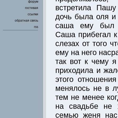
форум
встретила Пашу
гостевая
дочь была оля и
ссылки
обратная связь
саша ему был к
rss
Саша прибегал к
слезах от того ч
ему на него насра
так вот к чему я
приходила и жал
этого отношени
менялось не в л
тем не менее ко
на свадьбе не 
семью женя нас 