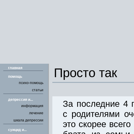
главная
Просто так
помощь
психо-помощь
статьи
депрессия и...
За последние 4 
информация
с родителями оч
лечение
шкала депрессии
это скорее всего
cуицид и...