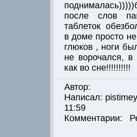
поднималась)))
после слов п
таблеток обезб
в доме просто н
глюков , ноги бы
не ворочался, в
как во сне!!!!!!!!!!
Автор:
Написал:
pistime
11:59
Комментарии: Р