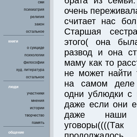
брата из семьи
сми
очень переживала
психиатрия
религия
считает нас бо
закон
Старшая сестр
остальное
этого( она был
книги
о суициде
развод и она с
психологии
маму как то расс
философии
худ. литература
не может найти 
остальное
на самом деле
люди
одни ублюдки с
участники
мнения
даже если они е
истории
даже наши 
творчество
уговоры(((
память
общение
продолжалос