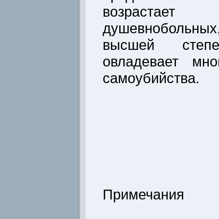
возрастае
душевнобольны
высшей степ
овладевает мно
самоубийства.
Примечания