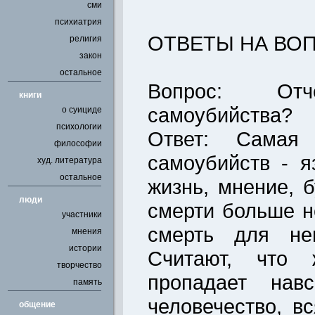
сми
психиатрия
ОТВЕТЫ НА ВО
религия
закон
остальное
Вопрос: Отч
книги
самоубийства?
о суициде
психологии
Ответ: Самая 
философии
самоубийств - я
худ. литература
остальное
жизнь, мнение, 
люди
смерти больше н
участники
смерть для нег
мнения
истории
Считают, что ж
творчество
пропадает нав
память
человечество, в
общение