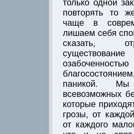
только одной зак
повторять то ж
чаще в совре
лишаем себя спок
сказать, о
существов
озабоченно
благосостоян
паникой. М
всевозможных бе
которые приходя
грозы, от каждо
от каждого мало