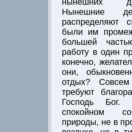
нынешних д
Нынешние д
распределяют с
были им промеж
большей часть
работу в один п
конечно, желате
они, обыкновен
отдых? Совсем
требуют благор
Господь Бог.
спокойном со
природы, не в пр
воздухе, не в т