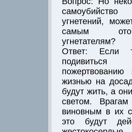
Вопрос: Но нек
самоубийств
угнетений, може
самым ото
угнетателям?
Ответ: Если т
подивитьс
пожертвованию 
жизнью на досад
будут жить, а он
светом. Врагам
виновным в их с
это будут дей
жестокосердые