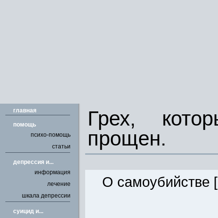
главная
Грех, кото
помощь
прощен.
психо-помощь
статьи
депрессия и...
информация
О самоубийстве [ 
лечение
шкала депрессии
cуицид и...