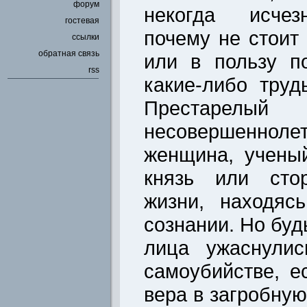
форум
некогда исчезн
гостевая
почему не стоит
ссылки
обратная связь
или в пользу п
rss
какие-либо тру
Престар
несовершенноле
женщина, учены
князь или сто
жизни, находяс
сознании. Но буд
лица ужаснули
самоубийстве, 
вера в загробную