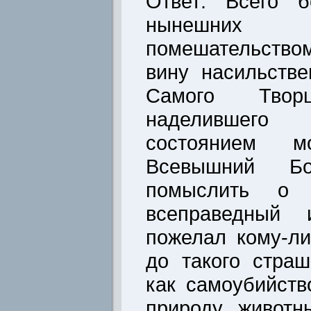
Ответ: Всего б
нынешних
помешательство
вину насильств
Самого Тво
наделившего 
состоянием м
Всевышний Б
помыслить о 
всеправедный 
пожелал кому-л
до такого страш
как самоубийств
природу животн