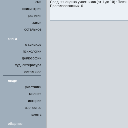
сми
Средняя оценка участников (от 1 до 10) : Пок
Проголосовавших: 0
психиатрия
религия
закон
остальное
книги
о суициде
психологии
философии
худ. литература
остальное
люди
участники
мнения
истории
творчество
память
общение