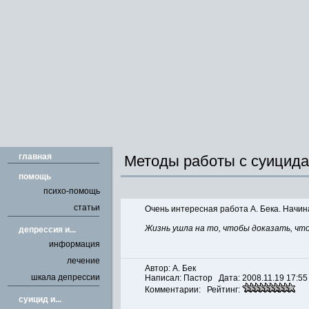
главная
Методы работы с суицид
помощь
психо-помощь
статьи
Очень интересная работа А. Бека. Начин
Жизнь ушла на то, чтобы доказать, ч
депрессия и...
информация
лечение
Автор: А. Бек
шкала депрессии
Написал:
Пастор
Дата: 2008.11.19 17:55
Комментарии: Рейтинг:
cуицид и...