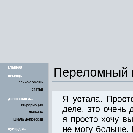
главная
Переломный 
помощь
психо-помощь
статьи
Я устала. Прост
депрессия и...
информация
деле, это очень д
лечение
я просто хочу вы
шкала депрессии
не могу больше.
cуицид и...