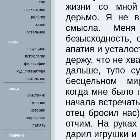
сми
жизни со мной 
психиатрия
дерьмо. Я не в
религия
закон
смысла. Меня
остальное
безысходность, 
книги
апатия и усталос
о суициде
психологии
держу, что не хва
философии
дальше, тупо с
худ. литература
бесцельном ми
остальное
когда мне было п
люди
участники
начала встречат
мнения
отец бросил нас
истории
творчество
отчим. На руках
память
дарил игрушки и 
общение