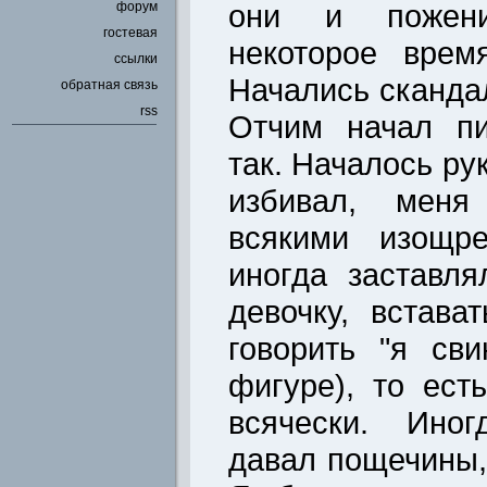
они и пожени
форум
гостевая
некоторое врем
ссылки
Начались скандал
обратная связь
rss
Отчим начал пи
так. Началось ру
избивал, меня
всякими изощре
иногда заставл
девочку, встава
говорить "я св
фигуре), то ест
всячески. Иног
давал пощечины,