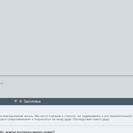
ии
Заголовок
о в повседневную жизнь. Мы часто говорим о стрессе, не задумываясь о его поразительной
шего сопротивления» и «наносить» по нему удар. Последствия такого удар
о, вокруг которого много шума?