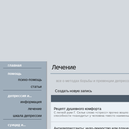
главная
Лечение
помощь
психо-помощь
все о методах борьбы и превенции депресс
статьи
Создать новую запись
депрессия и...
информация
лечение
Рецепт душевного комфорта
С легкой руки Г. Селье слово «стресс» прочно вошл
шкала депрессии
способности «находить» у человека «место наимень
cуицид и...
Антидепрессанты: чудо-лекарство или плацеб