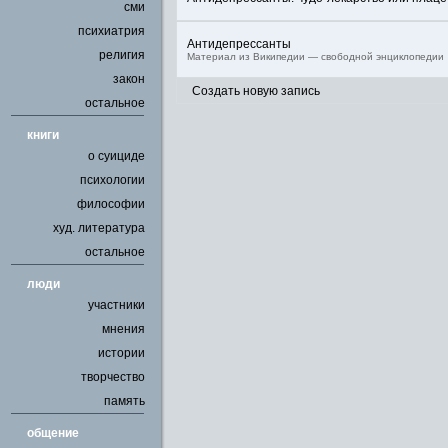
сми
психиатрия
Антидепрессанты
религия
Материал из Википедии — свободной энциклопедии
закон
Создать новую запись
остальное
книги
о суициде
психологии
философии
худ. литература
остальное
люди
участники
мнения
истории
творчество
память
общение