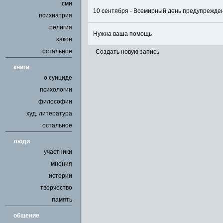
сми
10 сентября - Всемирный день предупрежде
психиатрия
религия
Нужна ваша помощь
закон
остальное
Создать новую запись
книги
о суициде
психологии
философии
худ. литература
остальное
люди
участники
мнения
истории
творчество
память
общение