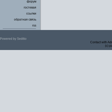
форум
гостевая
ссылки
обратная связь
rss
Powered by Seditio
Contact with Ad
(c) p