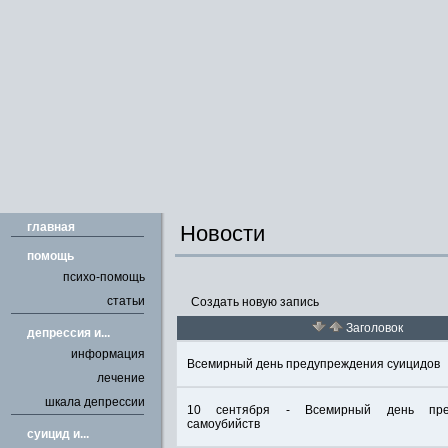
главная
Новости
помощь
психо-помощь
статьи
Создать новую запись
Заголовок
депрессия и...
информация
Всемирный день предупреждения суицидов
лечение
шкала депрессии
10 сентября - Всемирный день пре
самоубийств
cуицид и...