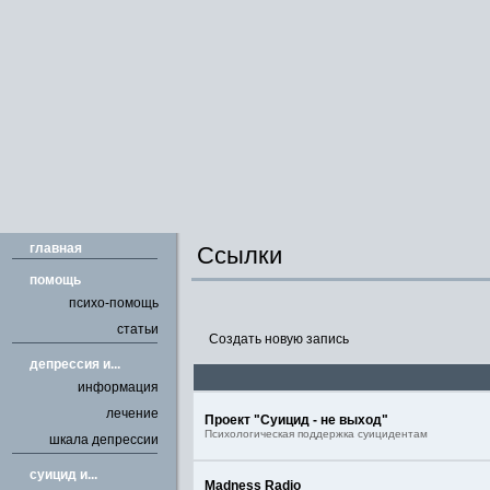
главная
Ссылки
помощь
психо-помощь
статьи
Создать новую запись
депрессия и...
информация
лечение
Проект "Суицид - не выход"
Психологическая поддержка суицидентам
шкала депрессии
cуицид и...
Madness Radio