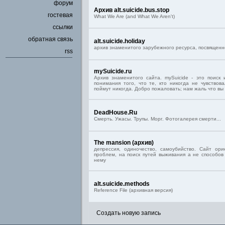
форум
Архив alt.suicide.bus.stop
гостевая
What We Are (and What We Aren't)
ссылки
обратная связь
alt.suicide.holiday
архив знаменитого зарубежного ресурса, посвященн
rss
mySuicide.ru
Архив знаменитого сайта. mySuicide - это поиск
понимания того, что те, кто никогда не чувствов
поймут никогда. Добро пожаловать; нам жаль что вы 
DeadHouse.Ru
Cмерть. Ужасы. Трупы. Морг. Фотогалерея смерти...
The mansion (архив)
депрессия, одиночество, самоубийство. Сайт ор
проблем, на поиск путей выживания а не способов
нему
alt.suicide.methods
Reference File (архивная версия)
Создать новую запись