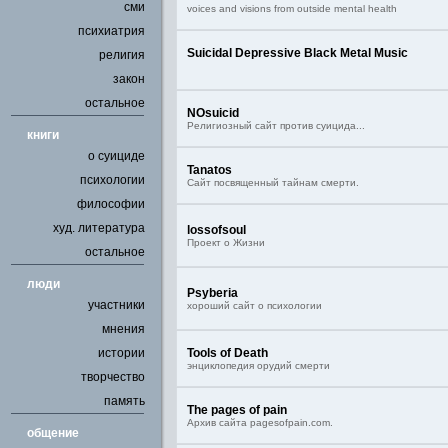
сми
voices and visions from outside mental health
психиатрия
Suicidal Depressive Black Metal Music
религия
закон
остальное
NOsuicid
Религиозный сайт против суицида...
книги
о суициде
Tanatos
психологии
Сайт посвященный тайнам смерти.
философии
худ. литература
lossofsoul
Проект о Жизни
остальное
люди
Psyberia
участники
хороший сайт о психологии
мнения
истории
Tools of Death
энциклопедия орудий смерти
творчество
память
The pages of pain
Архив сайта pagesofpain.com.
общение