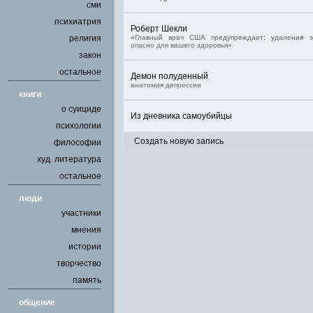
сми
психиатрия
Роберт Шекли
религия
«Главный врач США предупреждает: удаление 
опасно для вашего здоровья»
закон
остальное
Демон полуденный
анатомия депрессии
книги
о суициде
Из дневника самоубийцы
психологии
Создать новую запись
философии
худ. литература
остальное
люди
участники
мнения
истории
творчество
память
общение