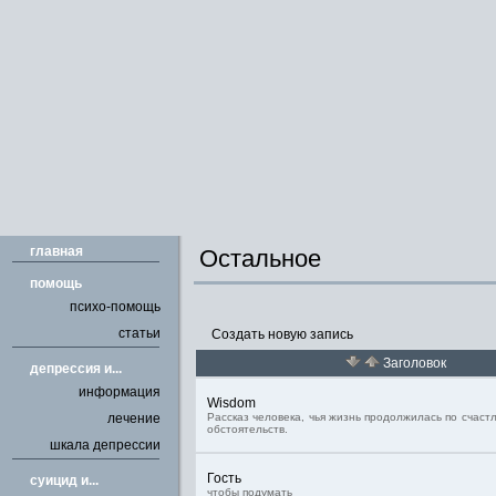
главная
Остальное
помощь
психо-помощь
статьи
Создать новую запись
Заголовок
депрессия и...
информация
Wisdom
лечение
Рассказ человека, чья жизнь продолжилась по счас
обстоятельств.
шкала депрессии
Гость
cуицид и...
чтобы подумать