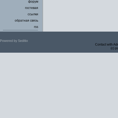
форум
гостевая
ссылки
обратная связь
rss
Powered by Seditio
Contact with Ad
(c) p