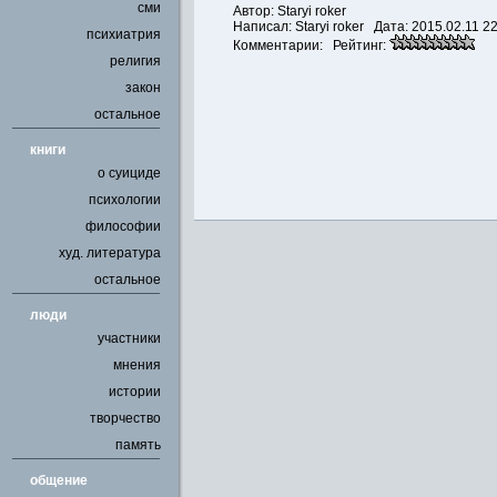
сми
Автор: Staryi roker
Написал:
Staryi roker
Дата: 2015.02.11 22
психиатрия
Комментарии: Рейтинг:
религия
закон
остальное
книги
о суициде
психологии
философии
худ. литература
остальное
люди
участники
мнения
истории
творчество
память
общение