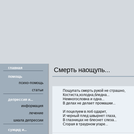
главная
Смерть наощупь...
помощь
психо-помощь
статьи
Пощупать смерть рукой не страшно,
Костиста,холодна,бледна...
Немногословна и одна...
депрессия и...
В делах не делает промашки...
информация
И поцелуем в лоб одарит,
лечение
И черный плед швырнет глаза,
В глазницах не блеснет слеза...
шкала депрессии
Сгорая в траурном угаре...
cуицид и...