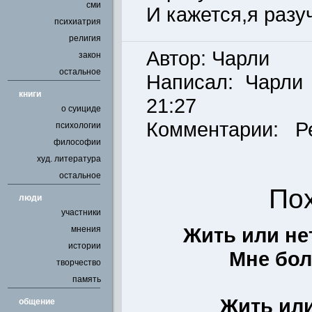
сми
И кажется,я разу
психиатрия
религия
Автор: Чарли
закон
остальное
Написал:
Чарли
книги
21:27
о суициде
Комментарии: Р
психологии
философии
худ. литература
остальное
По
люди
участники
Жить или не
мнения
истории
Мне бол
творчество
память
Жить или
общение