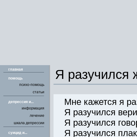
главная
Я разучился ж
помощь
психо-помощь
статьи
Мне кажется я ра
депрессия и...
информация
Я разучился вер
лечение
Я разучился гово
шкала депрессии
Я разучился плак
cуицид и...