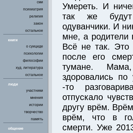
сми
Умереть. И ниче
психиатрия
так же будут
религия
закон
одуванчики. И ни
остальное
мне, а родители 
книги
Всё не так. Это
о суициде
психологии
после его сме
философии
тумане. Мам
худ. литература
здоровались по
остальное
-то разговари
люди
участники
отпускало чувст
мнения
другу врём. Врём
истории
творчество
врём, что в г
память
смерти. Уже 2013
общение