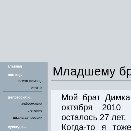
главная
Младшему бр
помощь
психо-помощь
статьи
Мой брат Димка
депрессия и...
информация
октября 2010 
лечение
осталось 27 лет.
шкала депрессии
Когда-то я тож
cуицид и...