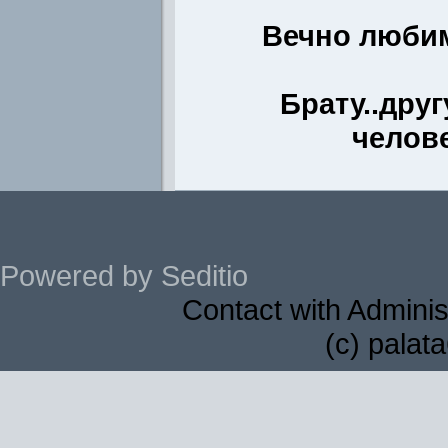
Вечно люби
Брату..друг
челов
Powered by Seditio
Contact with Adminis
(c) palat