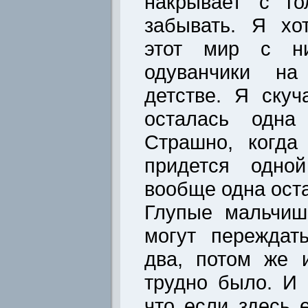
накрывает с го
забывать. Я хо
этот мир с ни
одуванчики на
детстве. Я ску
осталась одна
Страшно, когда
придется одно
вообще одна ост
Глупые мальчиш
могут переждат
два, потом же 
трудно было. И 
что если здесь 