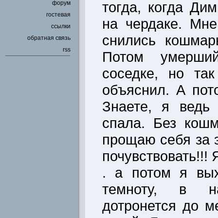
тогда, когда Ди
форум
гостевая
на чердаке. Мн
ссылки
снились кошмар
обратная связь
rss
Потом умерши
соседке, но та
объяснил. А пот
Знаете, я ведь
спала. Без кош
прощаю себя за 
почувствовать!!! 
. а потом я вы
темноту, в н
дотронется до м