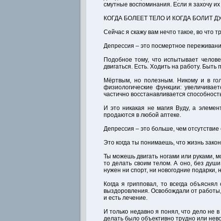
смутные воспоминания. Если я захочу их 
КОГДА БОЛЕЕТ ТЕЛО И КОГДА БОЛИТ Д
Сейчас я скажу вам нечто такое, во что т
Депрессия – это посмертное переживан
Подобное тому, что испытывает челове
двигаться. Есть. Ходить на работу. Быт
Мёртвым, но полезным. Никому и в гол
физиологические функции: увеличивае
частично восстанавливается способность
И это никакая не магия Вуду, а элемен
продаются в любой аптеке.
Депрессия – это больше, чем отсутствие
Это когда ты понимаешь, что жизнь зако
Ты можешь двигать ногами или руками, м
то делать своим телом. А оно, без души
нужен ни спорт, ни новогодние подарки, 
Когда я грипповал, то всегда объяснял
выздоровления. Освобождали от работы, во
и есть лечение.
И только недавно я понял, что дело не в
делать было объективно трудно или нев