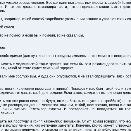
рку» уехало восемь человек. Все как один пытались имитировать самоубийство
и. И так это достало командира части, что он приказал спилить этот крюк
ыль.
, например, какой способ скорейшего увольнения в запас я узнал от своих с
ой смеси.
то не помню, а если бы и помнил, то не сказал бы.
ров.
е необходимые (для «увольнения») ресурсы имелись на тот момент в неограни
нимать с медицинской точки зрения, как если бы вам рекомендовали пить чи
ать, какой от этого будет лечебный эффект.
азали мне сослуживцы. А куда они опускаются, я не стал спрашивать. Так и о
астности, к лечению простуды и гриппа). Порядок у нас был такой: если те
продолжает отдавать свой долг родине. Если выше, солдат от выполнения дол
ить его все равно никто не будет, но и работать (я служил в стройбате) он н
 даже распорядок дня не меняется: подъем, отбой, построения, поход в столо
, пиши письма. Телевизор смотри. И постарайся не попадаться на гла
 лечения.
ать на простуду и грипп какое-либо внимание. Опыт армии говорил, что есл
 в пользу лечения, как нетрудно заметить. Конечно, кто-то может утвержда
а я из армии вернулся, то смысла пить антигриппины и антибиотики уже не