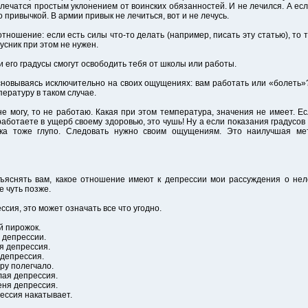
 лечатся простым уклонением от воинских обязанностей. И не лечился. А е
привычкой. В армии привык не лечиться, вот и не лечусь.
тношение: если есть силы что-то делать (например, писать эту статью), то т
дусник при этом не нужен.
и его градусы смогут освободить тебя от школы или работы.
новываясь исключительно на своих ощущениях: вам работать или «болеть»?!
ературу в таком случае.
не могу, то не работаю. Какая при этом температура, значения не имеет. Ес
работаете в ущерб своему здоровью, это чушь! Ну а если показания градусов в
ика тоже глупо. Следовать нужно своим ощущениям. Это наилучшая ме
бъяснять вам, какое отношение имеют к депрессии мои рассуждения о нел
е чуть позже.
ессия, это может означать все что угодно.
й пирожок.
 депрессии.
ся депрессия.
о депрессия.
еру полегчало.
лая депрессия.
еня депрессия.
рессия накатывает.