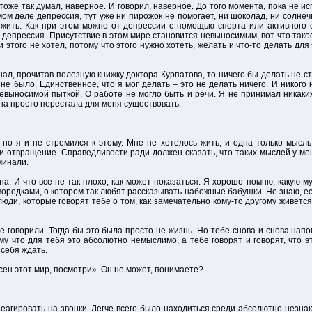
Я тоже так думал, наверное. И говорил, наверное. До того момента, пока не и
мом деле депрессия, тут уже ни пирожок не помогает, ни шоколад, ни солнеч
: жить. Как при этом можно от депрессии с помощью спорта или активного о
е депрессия. Присутствие в этом мире становится невыносимым, вот что такое
и этого не хотел, потому что этого нужно хотеть, желать и что-то делать для 
знал, прочитав полезную книжку доктора Курпатова, то ничего бы делать не с
 не было. Единственное, что я мог делать – это не делать ничего. И никого 
евыносимой пыткой. О работе не могло быть и речи. Я не принимал никаки
Она просто перестала для меня существовать.
 но я и не стремился к этому. Мне не хотелось жить, и одна только мысль
и отвращение. Справедливости ради должен сказать, что таких мыслей у мен
минали.
на. И что все не так плохо, как может показаться. Я хорошо помню, какую 
овородками, о котором так любят рассказывать набожные бабушки. Не знаю, ес
 люди, которые говорят тебе о том, как замечательно кому-то другому живетс
не говорили. Тогда бы это была просто не жизнь. Но тебе снова и снова нап
му что для тебя это абсолютно немыслимо, а тебе говорят и говорят, что 
 себя ждать.
сен этот мир, посмотри». Он не может, понимаете?
еагировать на звонки. Легче всего было находиться среди абсолютно незнак