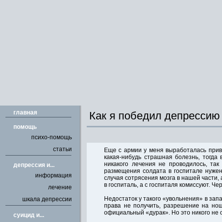
главная
Как я победил депрессию
помощь
психо-помощь
статьи
Еще с армии у меня выработалась привы
какая-нибудь страшная болезнь, тогда 
никакого лечения не проводилось, та
депрессия и...
размещения солдата в госпитале нужен
информация
случая сотрясения мозга в нашей части, 
в госпиталь, а с госпиталя комиссуют. Че
лечение
Недостаток у такого «увольнения» в запа
шкала депрессии
права не получить, разрешение на нош
официальный «дурак». Но это никого не 
cуицид и...