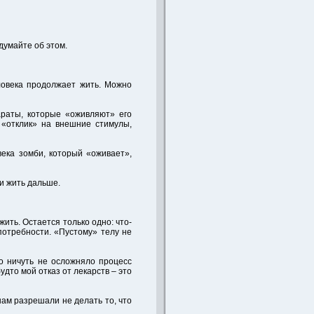
одумайте об этом.
еловека продолжает жить. Можно
араты, которые «оживляют» его
 «отклик» на внешние стимулы,
века зомби, который «оживает»,
и жить дальше.
ить. Остается только одно: что-
 потребности. «Пустому» телу не
то ничуть не осложняло процесс
удто мой отказ от лекарств – это
 нам разрешали не делать то, что