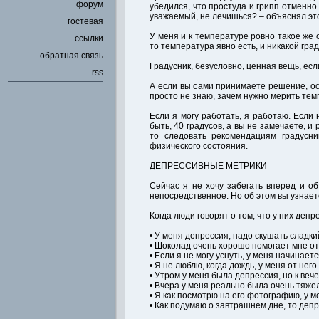
форум
убедился, что простуда и грипп отменно
уважаемый, не лечишься? – объяснял это 
гостевая
У меня и к температуре ровно такое же о
ссылки
то температура явно есть, и никакой гра
обратная связь
Градусник, безусловно, ценная вещь, есл
rss
А если вы сами принимаете решение, ос
просто не знаю, зачем нужно мерить темп
Если я могу работать, я работаю. Если 
быть, 40 градусов, а вы не замечаете, и 
то следовать рекомендациям градусн
физического состояния.
ДЕПРЕССИВНЫЕ МЕТРИКИ
Сейчас я не хочу забегать вперед и о
непосредственное. Но об этом вы узнает
Когда люди говорят о том, что у них депр
• У меня депрессия, надо скушать сладки
• Шоколад очень хорошо помогает мне от
• Если я не могу уснуть, у меня начинает
• Я не люблю, когда дождь, у меня от нег
• Утром у меня была депрессия, но к веч
• Вчера у меня реально была очень тяже
• Я как посмотрю на его фотографию, у м
• Как подумаю о завтрашнем дне, то деп