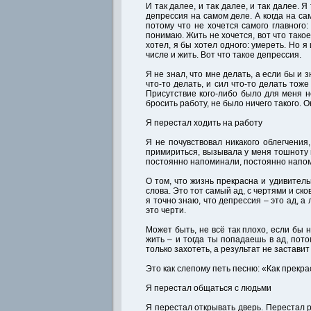
И так далее, и так далее, и так далее. 
депрессия на самом деле. А когда на са
потому что не хочется самого главного
понимаю. Жить не хочется, вот что тако
хотел, я бы хотел одного: умереть. Но я 
числе и жить. Вот что такое депрессия.
Я не знал, что мне делать, а если бы и 
что-то делать, и сил что-то делать тоже
Присутствие кого-либо было для меня н
бросить работу, не было ничего такого. 
Я перестал ходить на работу
Я не почувствовал никакого облегчения,
примириться, вызывала у меня тошноту 
постоянно напоминали, постоянно напо
О том, что жизнь прекрасна и удивитель
слова. Это тот самый ад, с чертями и ск
я точно знаю, что депрессия – это ад, а
это черти.
Может быть, не всё так плохо, если бы 
жить – и тогда ты попадаешь в ад, пото
только захотеть, а результат не заставит
Это как слепому петь песню: «Как прекра
Я перестал общаться с людьми
Я перестал открывать дверь. Перестал р