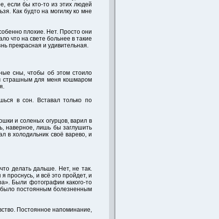
е, если бы кто-то из этих людей
ьзя. Как будто на могилку ко мне
собенно плохие. Нет. Просто они
ало что на свете больнее в такие
знь прекрасная и удивительная.
нные сны, чтобы об этом стоило
ым страшным для меня кошмаром
я.
шься в сон. Вставал только по
ошки и соленых огурцов, варил в
ь, наверное, лишь бы заглушить
ал в холодильник своё варево, и
то делать дальше. Нет, не так.
 проснусь, и всё это пройдет, и
ра». Были фотографии какого-то
еня было постоянным болезненным
увство. Постоянное напоминание,