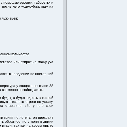
 с помощью веревки, табуретки и
, после чего «самоубийства» на
ослуживцев:
ченном количестве.
стотел или втирать в мочку уха
стаюсь в неведении по настоящий
мпература у солдата не выше 38
га временно освобождается.
е будет, а будет сидеть в теплой
вую – все это строго по уставу.
за старшине, ибо у него свои
и грипп не лечить, он проходит
ть обратное, но у меня в армии
 видел, так как на своем опыте