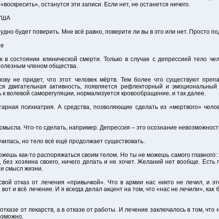
«воскресить», останутся эти записи. Если нет, не останется ничего.
УША
рудно будет поверить. Мне всё равно, поверите ли вы в это или нет. Просто п
ие
к в состоянии клинической смерти. Только в случае с депрессией тело ч
ь полезным членом общества.
ову не придет, что этот человек мёртв. Тем более что существуют преп
тся двигательная активность, появляется рефлекторный и эмоциональный
 к волевой саморегуляции, нормализуется кровообращение, и так далее.
тарная психиатрия. А средства, позволяющие сделать из «мертвого» чело
 смысла. Что-то сделать, например. Депрессия – это осознание невозможност
нчилась, но тело всё ещё продолжает существовать.
ожешь как-то распоряжаться своим телом. Но ты не можешь самого главного: ж
, без хозяина своего, ничего делать и не хочет. Желаний нет вообще. Есть
ни смысл жизни.
 свой отказ от лечения «привычкой». Что в армии нас никто не лечил, и э
т и всё лечение. И я всегда делал акцент на том, что «нас не лечили», как б
 отказе от лекарств, а в отказе от работы. И лечение заключалось в том, что
озможно.