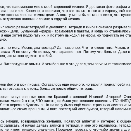
все, что напоминало мне о моей «прошлой жизни». Я доставал фотографии и
сл появился. Конечно, я понимал, что как только я все это изрежу, всё за
 уже закончилось на самом деле. А пока у меня было много всего, что нужн
оть отдаленно напоминало мне о «другой жизни».
иг. Много разных тетрадей и дневников. Тетради и книги я сначала разрывал
 ножницами. Бумажный «фарш» трамбовал в пакеты, а когда их становилось 
я ещё хотел поджигать их, и поэтому выходил вечером, но поджигать не ста
шно.
ать не могу. Месяц, два месяца? Да, наверное. Что-то около того. Мысль о 
ывала. Я не смогу. Не потому, что страшно, нет. Потому что больно. Даже о
шел, что можно сделать с собой.
. Литературные опыты. И чем больше я это делал, тем легче мне становилос
мои фото и мои письма. Оставалось еще немного, но вдруг я поймал себя на 
рыть тетрадь в клеточку, большую новую общую тетрадь.
орые пишут разными цветами. Красной и зеленой. И синей. И черной. Оче
каких мыслей о том, ЧТО писать, но было уже желание написать ЧТО-НИБУДЬ
. Я это пережил буквально. Но на полу было ещё много «грязных» листов из 
окончить со своим прошлым. И пока последний лист бумаги, который напомин
ись эмоции, возвращались желания. Появился аппетит и интерес к обще
х записать. Я начал делать записи в тетради, и мне это нравилось. Тетра
то не имеет никакого значения. Прошлое перестало что-либо значить для