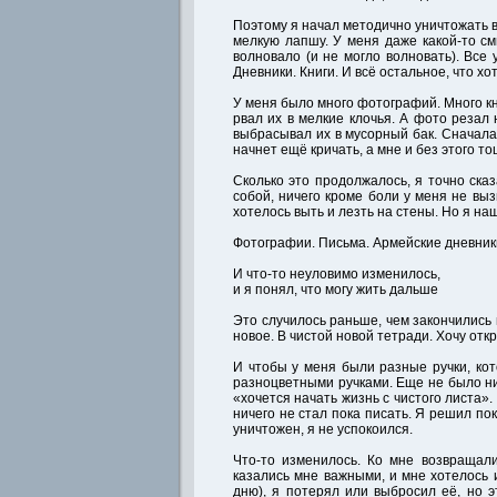
Поэтому я начал методично уничтожать 
мелкую лапшу. У меня даже какой-то смы
волновало (и не могло волновать). Все
Дневники. Книги. И всё остальное, что х
У меня было много фотографий. Много кн
рвал их в мелкие клочья. А фото резал
выбрасывал их в мусорный бак. Сначала 
начнет ещё кричать, а мне и без этого то
Сколько это продолжалось, я точно сказ
собой, ничего кроме боли у меня не выз
хотелось выть и лезть на стены. Но я на
Фотографии. Письма. Армейские дневники
И что-то неуловимо изменилось,
и я понял, что могу жить дальше
Это случилось раньше, чем закончились 
новое. В чистой новой тетради. Хочу отк
И чтобы у меня были разные ручки, кот
разноцветными ручками. Еще не было ни
«хочется начать жизнь с чистого листа»
ничего не стал пока писать. Я решил п
уничтожен, я не успокоился.
Что-то изменилось. Ко мне возвращал
казались мне важными, и мне хотелось и
дню), я потерял или выбросил её, но э