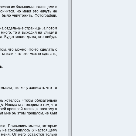
 резал их большими ножницами в
кончится, но меня это ничуть не
о было уничтожить. Фотографии.
 на отдельные страницы, а потом
много, то я выходил на улицу и
л. Будет много дыма, кто-нибудь
том, что можно что-то сделать с
т мысли, что это можно сделать,
ь.
мысли, что хочу записать что-то
нь хотелось, чтобы обязательно
. Иногда мы говорим о том, что
моей прошлой жизни, и поэтому я
ал мне об этом прошлом, не был
нию. Появились мысли, которые
дь не сохранилось (к настоящему
 меня. От него остаются только