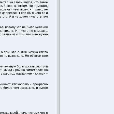
спытал на своей шкуре, что такое
ный день за окном. Не помогает,
тдыха «лечиться», я, право, не
 депрессия. Если бы я чего-то и
этого. А я не хотел ничего, в том
тал, потому что не было желания
не видеть. И ничего не слышать.
х решений о том, что мне нужно
 о том, что с этим можно как-то
я не возникало. Но об этом мне
мучительную боль доставляют эти
ть ли ад и рай на самом деле, но
я в раю под названием «жизнь» –
оминают, как хорошо и прекрасно
это более чем возможно, и нужно
омых людей: легче потому, что я