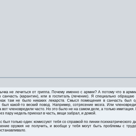
чка не лечиться от гриппа. Почему именно с армии? А потому что в армии
в санчасть (карантин), или в госпиталь (лечение). Я специально обращаю
к как там не было никаких лекарств. Смысл помещения в санчасть был о
 был какой-то веский повод. Например, сотрясение мозга. Или членовред
а вот членовредили часто. Но это было не на самом деле, а только имитация.
рез пару недель приехал в часть, вещи забрал, и домой.
с был только один: комиссуют тебя со справкой по линии психиатрического ди
ение оружия не получить, и вообще у тебя могут быть проблемы с трудоу
останавливало.