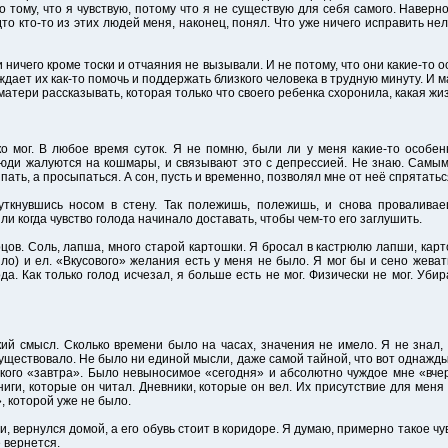
о тому, что я чувствую, потому что я не существую для себя самого. Наверно
дто кто-то из этих людей меня, наконец, понял. Что уже ничего исправить нел
ничего кроме тоски и отчаяния не вызывали. И не потому, что они какие-то о
ждает их как-то помочь и поддержать близкого человека в трудную минуту. И м
матери рассказывать, которая только что своего ребенка схоронила, какая жи
о мог. В любое время суток. Я не помню, были ли у меня какие-то особе
 люди жалуются на кошмары, и связывают это с депрессией. Не знаю. Сам
ть, а просыпаться. А сон, пусть и временно, позволял мне от неё спрятатьс
уткнувшись носом в стену. Так полежишь, полежишь, и снова проваливае
ли когда чувство голода начинало доставать, чтобы чем-то его заглушить.
цов. Соль, лапша, много старой картошки. Я бросал в кастрюлю лапши, карт
ло) и ел. «Вкусового» желания есть у меня не было. Я мог бы и сено жеват
а. Как только голод исчезал, я больше есть не мог. Физически не мог. Убир
ий смысл. Сколько времени было на часах, значения не имело. Я не знал, ч
уществовало. Не было ни единой мысли, даже самой тайной, что вот однажды я
кого «завтра». Было невыносимое «сегодня» и абсолютно чуждое мне «вче
Книги, которые он читал. Дневники, которые он вел. Их присутствие для м
, которой уже не было.
и, вернулся домой, а его обувь стоит в коридоре. Я думаю, примерно такое ч
е вернется.