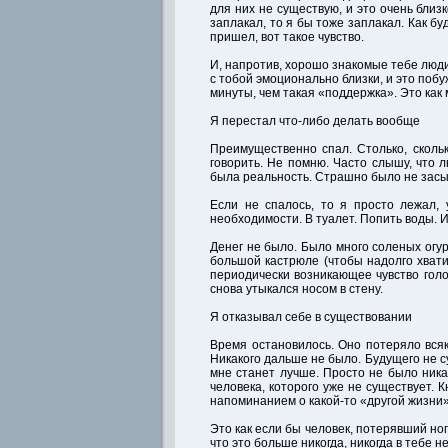
для них не существую, и это очень близк
заплакал, то я бы тоже заплакал. Как бу
пришел, вот такое чувство.
И, напротив, хорошо знакомые тебе люди 
с тобой эмоционально близки, и это побу
минуты, чем такая «поддержка». Это как 
Я перестал что-либо делать вообще
Преимущественно спал. Столько, скольк
говорить. Не помню. Часто слышу, что
была реальность. Страшно было не засыпа
Если не спалось, то я просто лежал, 
необходимости. В туалет. Попить воды. И
Денег не было. Было много соленых огур
большой кастрюле (чтобы надолго хвати
периодически возникающее чувство голод
снова утыкался носом в стену.
Я отказывал себе в существовании
Время остановилось. Оно потеряло всяк
Никакого дальше не было. Будущего не с
мне станет лучше. Просто не было ника
человека, которого уже не существует. 
напоминанием о какой-то «другой жизни»
Это как если бы человек, потерявший ног
что это больше никогда, никогда в тебе н