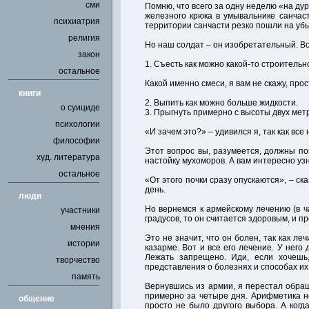
сми
Помню, что всего за одну неделю «на ду
железного крюка в умывальнике санчаст
психиатрия
территории санчасти резко пошли на уб
религия
Но наш солдат – он изобретательный. Вот
закон
1. Съесть как можно какой-то строительн
остальное
Какой именно смеси, я вам не скажу, прос
книги
2. Выпить как можно больше жидкости.
о суициде
3. Прыгнуть примерно с высоты двух мет
психологии
«И зачем это?» – удивился я, так как вс
философии
Этот вопрос вы, разумеется, должны по
худ. литература
настойку мухоморов. А вам интересно узн
остальное
«От этого почки сразу опускаются», – ск
день.
люди
Но вернемся к армейскому лечению (в ч
участники
градусов, то он считается здоровым, и 
мнения
Это не значит, что он болен, так как леч
истории
казарме. Вот и все его лечение. У него
Лежать запрещено. Иди, если хочешь
творчество
представления о болезнях и способах их
память
Вернувшись из армии, я перестал обращ
примерно за четыре дня. Арифметика не
общение
просто не было другого выбора. А когд