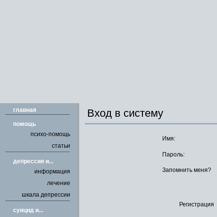
главная
Вход в систему
помощь
психо-помощь
Имя:
статьи
Пароль:
депрессия и...
Запомнить меня?
информация
лечение
шкала депрессии
Регистрация
cуицид и...