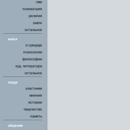
сми
психиатрия
религия
закон
остальное
книги
о суициде
психологии
философии
худ. литература
остальное
люди
участники
мнения
истории
творчество
память
общение