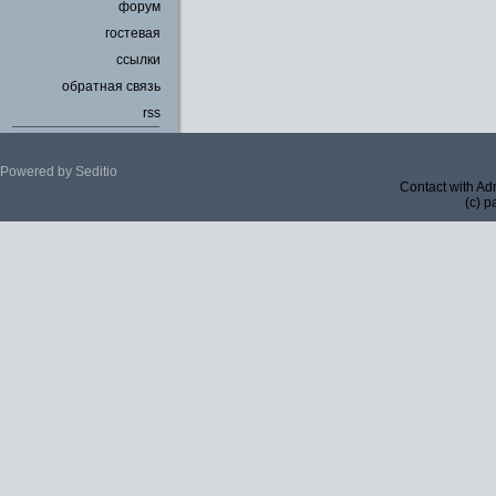
форум
гостевая
ссылки
обратная связь
rss
Powered by Seditio
Contact with Ad
(c) p