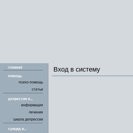
главная
Вход в систему
помощь
психо-помощь
статьи
депрессия и...
информация
лечение
шкала депрессии
cуицид и...