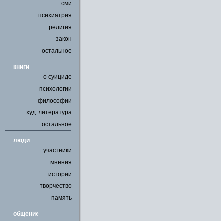
сми
психиатрия
религия
закон
остальное
книги
о суициде
психологии
философии
худ. литература
остальное
люди
участники
мнения
истории
творчество
память
общение