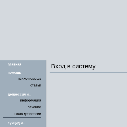
главная
Вход в систему
помощь
психо-помощь
статьи
депрессия и...
информация
лечение
шкала депрессии
cуицид и...