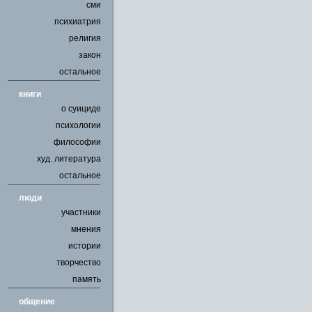
сми
психиатрия
религия
закон
остальное
книги
о суициде
психологии
философии
худ. литература
остальное
люди
участники
мнения
истории
творчество
память
общение