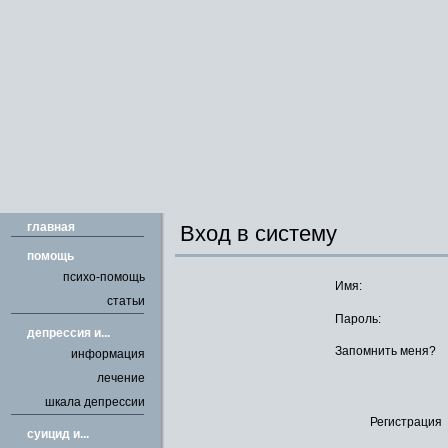
главная
Вход в систему
помощь
психо-помощь
Имя:
статьи
Пароль:
депрессия и...
Запомнить меня?
информация
лечение
шкала депрессии
Регистрация
cуицид и...