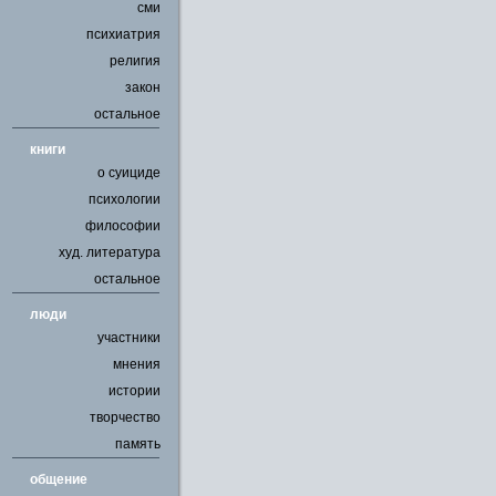
сми
психиатрия
религия
закон
остальное
книги
о суициде
психологии
философии
худ. литература
остальное
люди
участники
мнения
истории
творчество
память
общение