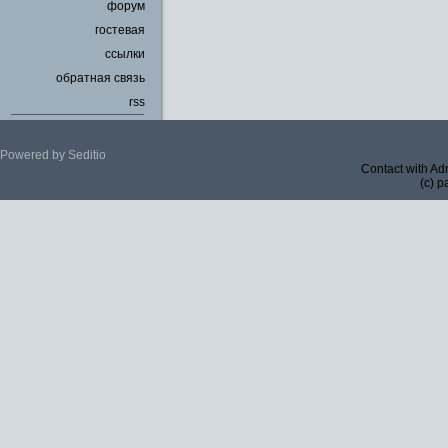
форум
гостевая
ссылки
обратная связь
rss
Powered by Seditio
Contact with Ad
(c) p